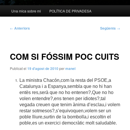
Menú
Una mica sobre mi
POLÍTICA DE PRIVADESA
principal
Navegació
←
Anteriors
Següents
→
per
les
entrades
COM SI FÓSSIM POC CUITS
Publicat el
19 d'agost de 2010
per
manel
La ministra Chacón,com la resta del PSOE,a
Catalunya i a Espanya,sembla que no hi han
entès res,serà que no ho entenen?,Que no ho
volen entendre?,ens tenen per idiotes?,tal
vegada creuen que tenim ànima d’esclau,i volem
restar sotmesos?,s’equivoquen,volem ser un
poble lliure,surtin de la bombolla,i escoltin el
poble,es un exercici democràtic molt saludable.