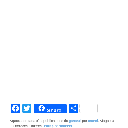
Facebook
Twitter
Comparteix
Share
Aquesta entrada s'ha publicat dins de
general
per
manel
. Afegeix a
les adreces d'interès l'
enllaç permanent
.