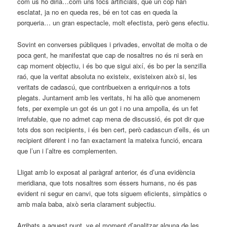
com us ho diria…com uns focs artificials, que un cop han
esclatat, ja no en queda res, bé en tot cas en queda la
porqueria… un gran espectacle, molt efectista, però gens efectiu.
Sovint en converses públiques i privades, envoltat de molta o de
poca gent, he manifestat que cap de nosaltres no és ni serà en
cap moment objectiu, i és bo que sigui així, és bo per la senzilla
raó, que la veritat absoluta no existeix, existeixen això si, les
veritats de cadascú, que contribueixen a enriquir-nos a tots
plegats. Juntament amb les veritats, hi ha allò que anomenem
fets, per exemple un got és un got i no una ampolla, és un fet
irrefutable, que no admet cap mena de discussió, és pot dir que
tots dos son recipients, i és ben cert, però cadascun d’ells, és un
recipient diferent i no fan exactament la mateixa funció, encara
que l’un i l’altre es complementen.
Lligat amb lo exposat al paràgraf anterior, és d’una evidència
meridiana, que tots nosaltres som éssers humans, no és pas
evident ni segur en canvi, que tots siguem eficients, simpàtics o
amb mala baba, això seria clarament subjectiu.
Arribats a aquest punt, ve el moment d’analitzar alguna de les