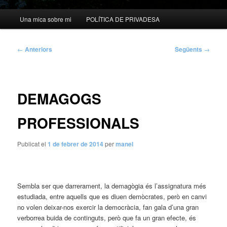
Menú
Una mica sobre mi
POLÍTICA DE PRIVADESA
principal
Navegació
←
Anteriors
Següents
→
per
les
entrades
DEMAGOGS
PROFESSIONALS
Publicat el
1 de febrer de 2014
per
manel
Sembla ser que darrerament, la demagògia és l’assignatura més
estudiada, entre aquells que es diuen demòcrates, però en canvi
no volen deixar-nos exercir la democràcia, fan gala d’una gran
verborrea buida de continguts, però que fa un gran efecte, és