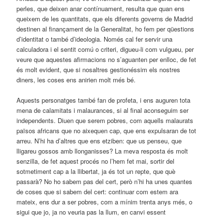
perles, que deixen anar contínuament, resulta que quan ens
queixem de les quantitats, que els diferents governs de Madrid
destinen al finançament de la Generalitat, ho fem per qüestions
d’identitat o també d’ideologia. Només cal fer servir una
calculadora i el sentit comú o criteri, digueu-li com vulgueu, per
veure que aquestes afirmacions no s’aguanten per enlloc, de fet
és molt evident, que si nosaltres gestionéssim els nostres
diners, les coses ens anirien molt més bé.
Aquests personatges també fan de profeta, i ens auguren tota
mena de calamitats i malaurances, si al final aconseguim ser
independents. Diuen que serem pobres, com aquells malaurats
països africans que no aixequen cap, que ens expulsaran de tot
arreu. N’hi ha d’altres que ens etziben: que us penseu, que
lligareu gossos amb llonganisses? La meva resposta és molt
senzilla, de fet aquest procés no l’hem fet mai, sortir del
sotmetiment cap a la llibertat, ja és tot un repte, que què
passarà? No ho sabem pas del cert, però n’hi ha unes quantes
de coses que si sabem del cert: continuar com estem ara
mateix, ens dur a ser pobres, com a mínim trenta anys més, o
sigui que jo, ja no veuria pas la llum, en canvi essent