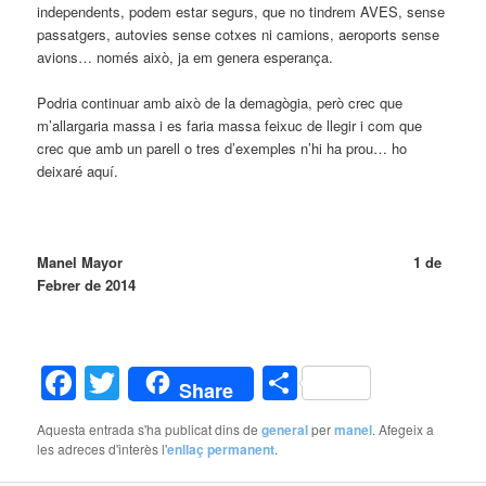
independents, podem estar segurs, que no tindrem AVES, sense
passatgers, autovies sense cotxes ni camions, aeroports sense
avions… només això, ja em genera esperança.
Podria continuar amb això de la demagògia, però crec que
m’allargaria massa i es faria massa feixuc de llegir i com que
crec que amb un parell o tres d’exemples n’hi ha prou… ho
deixaré aquí.
Manel Mayor 1 de
Febrer de 2014
Facebook
Twitter
Comparteix
Share
Aquesta entrada s'ha publicat dins de
general
per
manel
. Afegeix a
les adreces d'interès l'
enllaç permanent
.