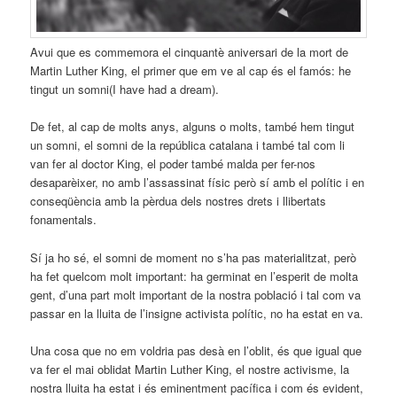
Avui que es commemora el cinquantè aniversari de la mort de
Martin Luther King, el primer que em ve al cap és el famós: he
tingut un somni(I have had a dream).
De fet, al cap de molts anys, alguns o molts, també hem tingut
un somni, el somni de la república catalana i també tal com li
van fer al doctor King, el poder també malda per fer-nos
desaparèixer, no amb l’assassinat físic però sí amb el polític i en
conseqüència amb la pèrdua dels nostres drets i llibertats
fonamentals.
Sí ja ho sé, el somni de moment no s’ha pas materialitzat, però
ha fet quelcom molt important: ha germinat en l’esperit de molta
gent, d’una part molt important de la nostra població i tal com va
passar en la lluita de l’insigne activista polític, no ha estat en va.
Una cosa que no em voldria pas desà en l’oblit, és que igual que
va fer el mai oblidat Martin Luther King, el nostre activisme, la
nostra lluita ha estat i és eminentment pacífica i com és evident,