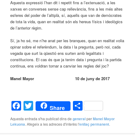
Aquesta expressió l’han dit i repetit fins a l’extenuació, a les
xarxes en converses sense cap rellevància, fins a les més altes
esferes del poder de l’altiplà, sí, aquells que van de demòcrates
de tota la vida, quan en realitat són els hereus físics i ideològics
de l’anterior règim.
Sí, ja ho sé, me n’he anat per les branques, quan en realitat volia
opinar sobre el referèndum, la data i la pregunta, però noi, cada
vegada que surt la qüestió ens surten amb legalitats i
constitucions. El cas és que ja tenim data i pregunta i la partida
continua, ens voldran tornar a canviar les regles del joc?
Manel Mayor 10 de juny de 2017
Facebook
Twitter
Comparteix
Share
Aquesta entrada s'ha publicat dins de
general
per
Manel Mayor
Lekuona
. Afegeix a les adreces d'interès l'
enllaç permanent
.