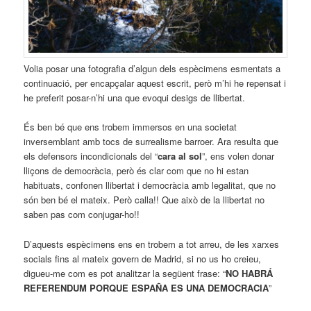
Volia posar una fotografia d’algun dels espècimens esmentats a
continuació, per encapçalar aquest escrit, però m’hi he repensat i
he preferit posar-n’hi una que evoqui desigs de llibertat.
És ben bé que ens trobem immersos en una societat
inversemblant amb tocs de surrealisme barroer. Ara resulta que
els defensors incondicionals del “
cara al sol
”, ens volen donar
lliçons de democràcia, però és clar com que no hi estan
habituats, confonen llibertat i democràcia amb legalitat, que no
són ben bé el mateix. Però calla!! Que això de la llibertat no
saben pas com conjugar-ho!!
D’aquests espècimens ens en trobem a tot arreu, de les xarxes
socials fins al mateix govern de Madrid, si no us ho creieu,
digueu-me com es pot analitzar la següent frase: “
NO HABRÁ
REFERENDUM PORQUE ESPAÑA ES UNA DEMOCRACIA
”