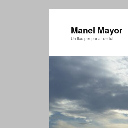
Aneu
al
contingut
Manel Mayor
principal
Un lloc per parlar de tot