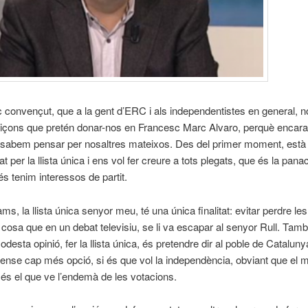
c convençut, que a la gent d’ERC i als independentistes en general, 
lliçons que pretén donar-nos en Francesc Marc Alvaro, perquè encara 
, sabem pensar per nosaltres mateixos. Des del primer moment, està
 per la llista única i ens vol fer creure a tots plegats, que és la pana
 tenim interessos de partit.
s, la llista única senyor meu, té una única finalitat: evitar perdre les
 cosa que en un debat televisiu, se li va escapar al senyor Rull. Tamb
desta opinió, fer la llista única, és pretendre dir al poble de Cataluny
sense cap més opció, si és que vol la independència, obviant que el 
 és el que ve l’endemà de les votacions.