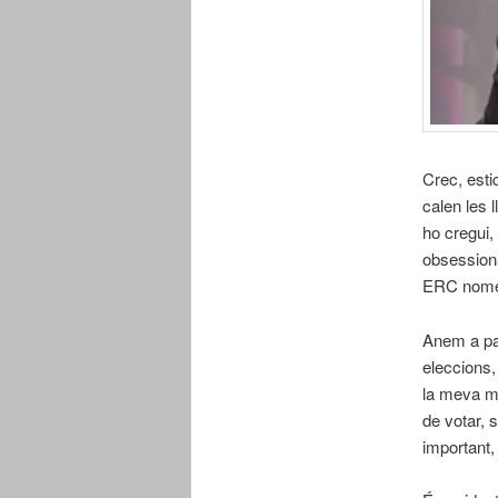
Crec, esti
calen les 
ho cregui
obsessionat
ERC només
Anem a pam
eleccions,
la meva mo
de votar, 
important,