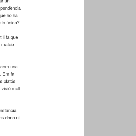
ar un
dependència
que ho ha
ista única?
li fa que
n mateix
s com una
a. Em fa
ls platós
a visió molt
nstància,
es dono ni