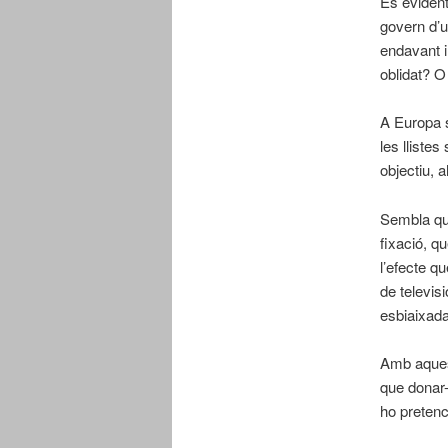
És evident
govern d’u
endavant i
oblidat? O
A Europa s
les lliste
objectiu, 
Sembla que
fixació, q
l’efecte q
de televisi
esbiaixada 
Amb aquest
que donar-
ho pretenc