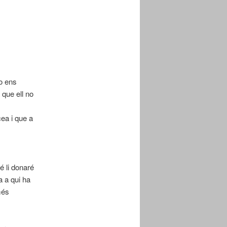
no ens
que ell no
cea i que a
é li donaré
a a qui ha
més