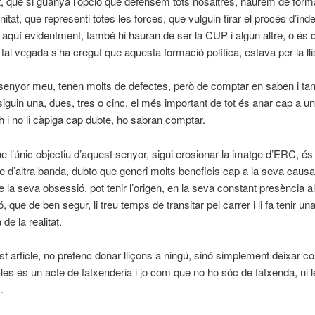
, que si guanya l’opció que defensem tots nosaltres, haurem de form
nitat, que representi totes les forces, que vulguin tirar el procés d’in
 aquí evidentment, també hi hauran de ser la CUP i algun altre, o és 
 tal vegada s’ha cregut que aquesta formació política, estava per la ll
enyor meu, tenen molts de defectes, però de comptar en saben i tant 
s siguin una, dues, tres o cinc, el més important de tot és anar cap a u
ah i no li càpiga cap dubte, ho sabran comptar.
 l’únic objectiu d’aquest senyor, sigui erosionar la imatge d’ERC, é
ue d’altra banda, dubto que generi molts beneficis cap a la seva caus
ue la seva obsessió, pot tenir l’origen, en la seva constant presència a
ó, que de ben segur, li treu temps de transitar pel carrer i li fa tenir un
de la realitat.
 article, no pretenc donar lliçons a ningú, sinó simplement deixar co
les és un acte de fatxenderia i jo com que no ho sóc de fatxenda, ni l
.