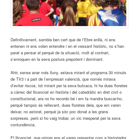
Definitivament, sembla ben cert que de l’Ebre enllà, ni ens
entenen ni ens volen entendre i en el vessant històric, no s’han
parat a pensar el perquè de la situació, molt al contrari,
s’enroquen en la seva postura prepotent i dominant.
Ahir, sense anar més lluny, estava mirant el programa 30 minuts
de TV3 i a part de l’empresari valencià, que només mirava
d’evitar riscos, tot mirant per la seva butxaca, hi ha dues floretes
a càrrec del llicenciat en història i del catedràtic en dret civil o
constitucional, ara no ho recordo bé i em fa mandra buscar-ho,
perquè tampoc és rellevant, dues floretes deia, que em varen
deixar, no astorat, perquè ja sóc poc donat a les grans
sorpreses, però si ho vaig trobar, un xic inesperat per la seva
contundència.
El llicenciat, que primer ens el varen presentar com a historiador