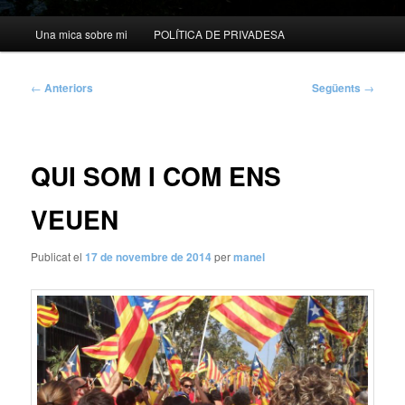
Menú
Una mica sobre mi
POLÍTICA DE PRIVADESA
principal
Navegació
←
Anteriors
Següents
→
per
les
entrades
QUI SOM I COM ENS
VEUEN
Publicat el
17 de novembre de 2014
per
manel