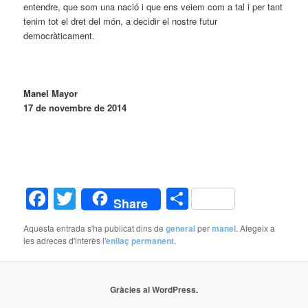
entendre, que som una nació i que ens veiem com a tal i per tant
tenim tot el dret del món, a decidir el nostre futur
democràticament.
Manel Mayor
17 de novembre de 2014
Facebook
Twitter
Comparteix
Share
Aquesta entrada s'ha publicat dins de
general
per
manel
. Afegeix a
les adreces d'interès l'
enllaç permanent
.
Gràcies al WordPress.