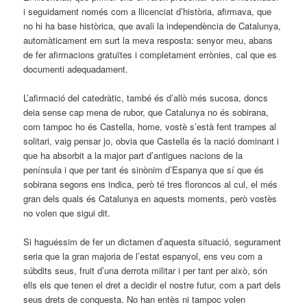
i seguidament només com a llicenciat d’història, afirmava, que
no hi ha base històrica, que avali la independència de Catalunya,
automàticament em surt la meva resposta: senyor meu, abans
de fer afirmacions gratuïtes i completament errònies, cal que es
documenti adequadament.
L’afirmació del catedràtic, també és d’allò més sucosa, doncs
deia sense cap mena de rubor, que Catalunya no és sobirana,
com tampoc ho és Castella, home, vostè s’està fent trampes al
solitari, vaig pensar jo, obvia que Castella és la nació dominant i
que ha absorbit a la major part d’antigues nacions de la
península i que per tant és sinònim d’Espanya que sí que és
sobirana segons ens indica, però té tres floroncos al cul, el més
gran dels quals és Catalunya en aquests moments, però vostès
no volen que sigui dit.
Si haguéssim de fer un dictamen d’aquesta situació, segurament
seria que la gran majoria de l’estat espanyol, ens veu com a
súbdits seus, fruit d’una derrota militar i per tant per això, són
ells els que tenen el dret a decidir el nostre futur, com a part dels
seus drets de conquesta. No han entès ni tampoc volen