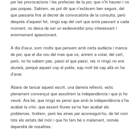
per les provocacions i les profecies de la por, que n’hi hauran i no
pas poques. Sabíem, es pot dir que n’estàvem ben segurs, del
que passaria fins al decret de convocatòria de la consulta, però
després d’aquest fet, ningú sap del cert que anirà passant a cada
moment, no deixa de ser un esdevenidor prou interessant i
enormement apassionant.
A dia d’avui, som molts que pensem amb certa audàcia i manca
de por, que el dia nou del mes que ve, anirem a votar, del cert,
però, no ho sabem pas, passi el que passi, res ni ningú no ens
aturarà, perquè aquest cop el poble, sap molt bé cap allà on ha
d’anar.
Abans de tancar aquest escrit, una darrera reflexió, estic
plenament convençut que assolirem la independència i que jo ho
veuré. Ara bé, que ningú es pensi que amb la independència s’ha
acabat la crisi, que essent lliures se’ns han acabat els
problemes, tindrem, però les eines per aconseguir-ho, de fet com
tots els estats del món i que ho fem bé o malament, només
dependrà de nosaltres.