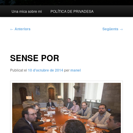
Menú
Una mica sobre mi
POLÍTICA DE PRIVADESA
principal
Navegació
←
Anteriors
Següents
→
per
les
entrades
SENSE POR
Publicat el
10 d'octubre de 2014
per
manel