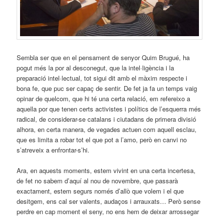
Sembla ser que en el pensament de senyor Quim Brugué, ha
pogut més la por al desconegut, que la intel·ligència i la
preparació intel·lectual, tot sigui dit amb el màxim respecte i
bona fe, que puc ser capaç de sentir. De fet ja fa un temps vaig
opinar de quelcom, que hi té una certa relació, em refereixo a
aquella por que tenen certs activistes i polítics de l’esquerra més
radical, de considerar-se catalans i ciutadans de primera divisió
alhora, en certa manera, de vegades actuen com aquell esclau,
que es limita a robar tot el que pot a l’amo, però en canvi no
s’atreveix a enfrontar-s’hi.
Ara, en aquests moments, estem vivint en una certa incertesa,
de fet no sabem d’aquí al nou de novembre, que passarà
exactament, estem segurs només d’allò que volem i el que
desitgem, ens cal ser valents, audaços i arrauxats… Però sense
perdre en cap moment el seny, no ens hem de deixar arrossegar