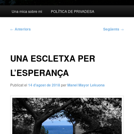
Menú
Una mica sobre mi
POLÍTICA DE PRIVADESA
principal
Navegació
←
Anteriors
Següents
→
per
les
entrades
UNA ESCLETXA PER
L’ESPERANÇA
Publicat el
14 d'agost de 2018
per
Manel Mayor Lekuona