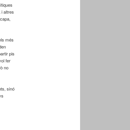
ítiques
i altres
 capa,
dels més
oden
rtir pis
ol fer
rò no
nts, sinó
ys