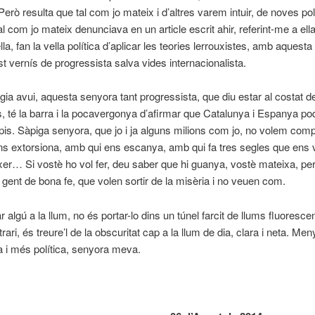
Però resulta que tal com jo mateix i d’altres varem intuir, de noves pol
al com jo mateix denunciava en un article escrit ahir, referint-me a ella 
la, fan la vella política d’aplicar les teories lerrouxistes, amb aquesta
 vernís de progressista salva vides internacionalista.
gia avui, aquesta senyora tant progressista, que diu estar al costat 
, té la barra i la pocavergonya d’afirmar que Catalunya i Espanya p
pis. Sàpiga senyora, que jo i ja alguns milions com jo, no volem compa
s extorsiona, amb qui ens escanya, amb qui fa tres segles que ens v
er… Si vostè ho vol fer, deu saber que hi guanya, vostè mateixa, pe
 gent de bona fe, que volen sortir de la misèria i no veuen com.
r algú a la llum, no és portar-lo dins un túnel farcit de llums fluoresce
rari, és treure’l de la obscuritat cap a la llum de dia, clara i neta. Men
 i més política, senyora meva.