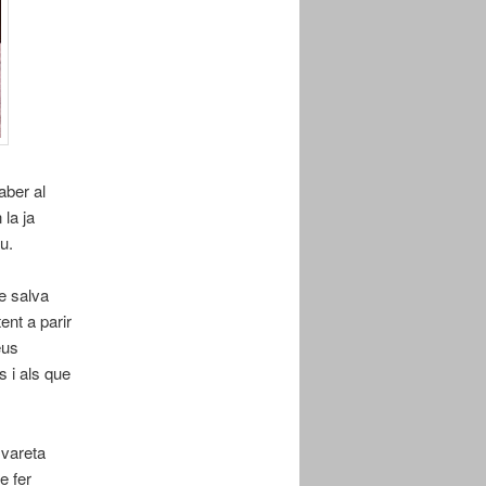
aber al
la ja
u.
e salva
ent a parir
eus
s i als que
 vareta
e fer