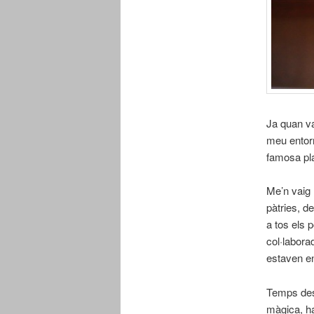
Ja quan va
meu entorn
famosa pla
Me’n vaig 
pàtries, d
a tos els 
col·labora
estaven en
Temps des
màgica, ha