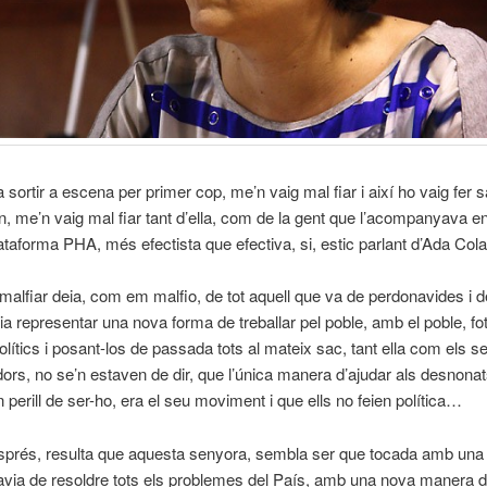
 sortir a escena per primer cop, me’n vaig mal fiar i així ho vaig fer s
, me’n vaig mal fiar tant d’ella, com de la gent que l’acompanyava en 
taforma PHA, més efectista que efectiva, si, estic parlant d’Ada Cola
malfiar deia, com em malfio, de tot aquell que va de perdonavides i d
eia representar una nova forma de treballar pel poble, amb el poble, fot
polítics i posant-los de passada tots al mateix sac, tant ella com els s
dors, no se’n estaven de dir, que l’única manera d’ajudar als desnonat
 perill de ser-ho, era el seu moviment i que ells no feien política…
prés, resulta que aquesta senyora, sembla ser que tocada amb una
via de resoldre tots els problemes del País, amb una nova manera d