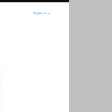
Següents
→