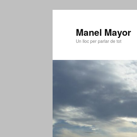
Aneu
al
contingut
Manel Mayor
principal
Un lloc per parlar de tot