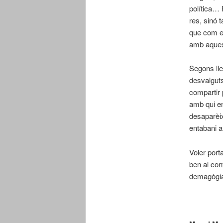
política… 
res, sinó t
que com el
amb aquest
Segons lle
desvalguts
compartir 
amb qui en
desaparèix
entabani a
Voler porta
ben al cont
demagògia