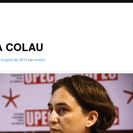
A COLAU
 d'agost de 2014
per
manel