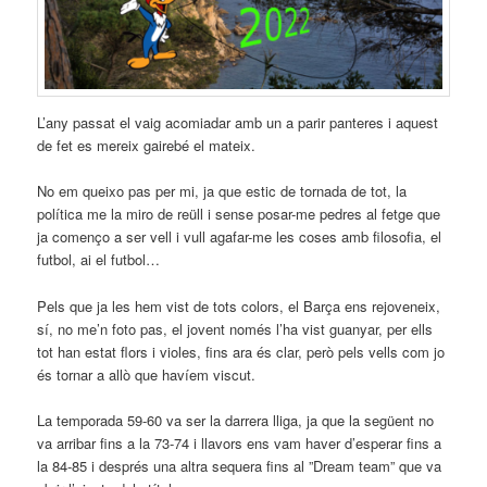
L’any passat el vaig acomiadar amb un a parir panteres i aquest
de fet es mereix gairebé el mateix.
No em queixo pas per mi, ja que estic de tornada de tot, la
política me la miro de reüll i sense posar-me pedres al fetge que
ja començo a ser vell i vull agafar-me les coses amb filosofia, el
futbol, ai el futbol…
Pels que ja les hem vist de tots colors, el Barça ens rejoveneix,
sí, no me’n foto pas, el jovent només l’ha vist guanyar, per ells
tot han estat flors i violes, fins ara és clar, però pels vells com jo
és tornar a allò que havíem viscut.
La temporada 59-60 va ser la darrera lliga, ja que la següent no
va arribar fins a la 73-74 i llavors ens vam haver d’esperar fins a
la 84-85 i després una altra sequera fins al ”Dream team” que va