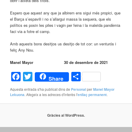
obrir l’aixeta dels títols.
Espero que aquest any que ja albirem ens sigui més propici, que
el Barça s’espavili i no s’allargui massa la sequera, que els
polítics es posin les piles i vagin per feina i la maleïda pandèmia
faci via a fotre el camp.
Amb aquests bons desitjos us desitjo de tot cor: un venturós i
feliç Any Nou.
Manel Mayor 30 de desembre de 2021
Facebook
Twitter
Comparteix
Share
Aquesta entrada s'ha publicat dins de
Personal
per
Manel Mayor
Lekuona
. Afegeix a les adreces d'interès l'
enllaç permanent
.
Gràcies al WordPress.