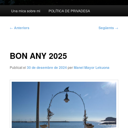
Menú
Una mica sobre mi
POLÍTICA DE PRIVADESA
principal
Navegació
←
Anteriors
Següents
→
per
les
entrades
BON ANY 2025
Publicat el
30 de desembre de 2024
per
Manel Mayor Lekuona