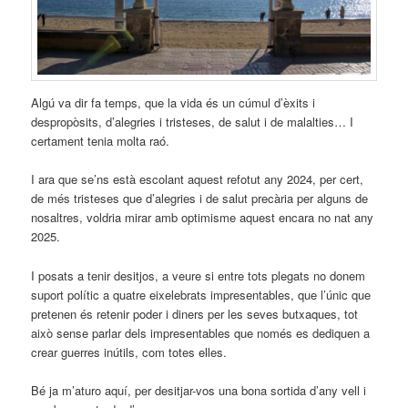
Algú va dir fa temps, que la vida és un cúmul d’èxits i
despropòsits, d’alegries i tristeses, de salut i de malalties… I
certament tenia molta raó.
I ara que se’ns està escolant aquest refotut any 2024, per cert,
de més tristeses que d’alegries i de salut precària per alguns de
nosaltres, voldria mirar amb optimisme aquest encara no nat any
2025.
I posats a tenir desitjos, a veure si entre tots plegats no donem
suport polític a quatre eixelebrats impresentables, que l’únic que
pretenen és retenir poder i diners per les seves butxaques, tot
això sense parlar dels impresentables que només es dediquen a
crear guerres inútils, com totes elles.
Bé ja m’aturo aquí, per desitjar-vos una bona sortida d’any vell i