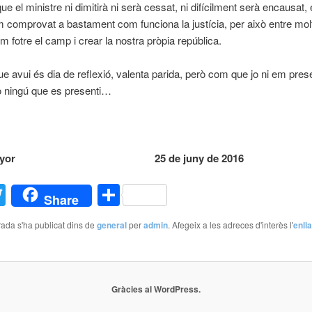
que el ministre ni dimitirà ni serà cessat, ni difícilment serà encausat,
 comprovat a bastament com funciona la justícia, per això entre molt
m fotre el camp i crear la nostra pròpia república.
que avui és dia de reflexió, valenta parida, però com que jo ni em prese
o ningú que es presenti…
l Mayor 25 de juny de 2016
acebook
Twitter
Comparteix
Share
ada s'ha publicat dins de
general
per
admin
. Afegeix a les adreces d'interès l'
enll
Gràcies al WordPress.