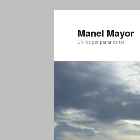
Aneu
al
contingut
Manel Mayor
principal
Un lloc per parlar de tot