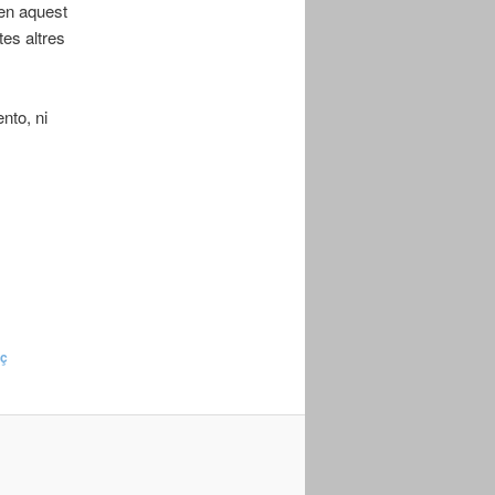
 en aquest
es altres
nto, ni
aç