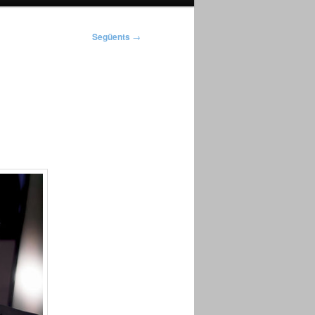
Següents
→