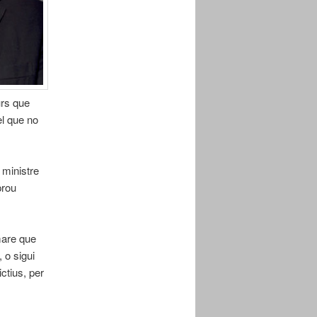
urs que
el que no
l ministre
prou
mare que
 o sigui
ictius, per