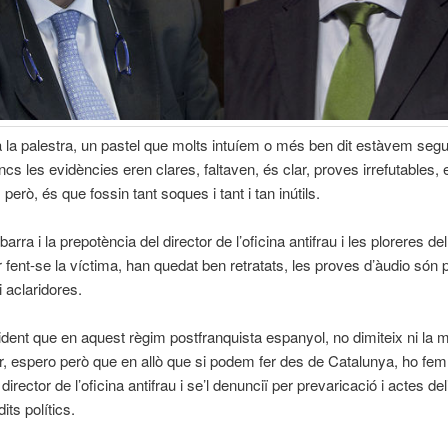
a la palestra, un pastel que molts intuíem o més ben dit estàvem seg
oncs les evidències eren clares, faltaven, és clar, proves irrefutables, 
erò, és que fossin tant soques i tant i tan inútils.
barra i la prepotència del director de l’oficina antifrau i les ploreres de
ior fent-se la víctima, han quedat ben retratats, les proves d’àudio són 
i aclaridores.
dent que en aquest règim postfranquista espanyol, no dimiteix ni la 
ir, espero però que en allò que si podem fer des de Catalunya, ho fem,
l director de l’oficina antifrau i se’l denunciï per prevaricació i actes del
dits polítics.