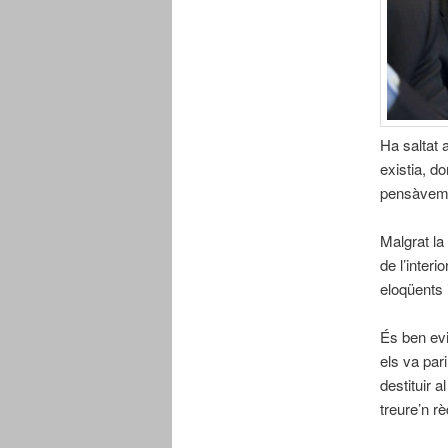
Ha saltat 
existia, d
pensàvem p
Malgrat la 
de l’inter
eloqüents 
És ben evi
els va par
destituir a
treure’n rè