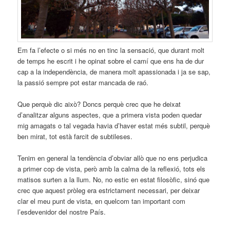
Em fa l’efecte o si més no en tinc la sensació, que durant molt
de temps he escrit i he opinat sobre el camí que ens ha de dur
cap a la independència, de manera molt apassionada i ja se sap,
la passió sempre pot estar mancada de raó.
Que perquè dic això? Doncs perquè crec que he deixat
d’analitzar alguns aspectes, que a primera vista poden quedar
mig amagats o tal vegada havia d’haver estat més subtil, perquè
ben mirat, tot està farcit de subtileses.
Tenim en general la tendència d’obviar allò que no ens perjudica
a primer cop de vista, però amb la calma de la reflexió, tots els
matisos surten a la llum. No, no estic en estat filosòfic, sinó que
crec que aquest pròleg era estrictament necessari, per deixar
clar el meu punt de vista, en quelcom tan important com
l’esdevenidor del nostre País.