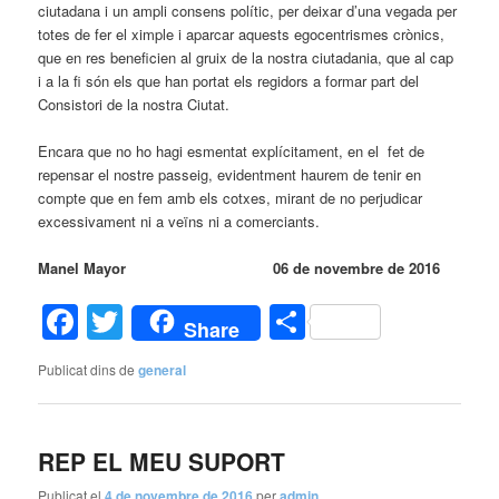
ciutadana i un ampli consens polític, per deixar d’una vegada per
totes de fer el ximple i aparcar aquests egocentrismes crònics,
que en res beneficien al gruix de la nostra ciutadania, que al cap
i a la fi són els que han portat els regidors a formar part del
Consistori de la nostra Ciutat.
Encara que no ho hagi esmentat explícitament, en el fet de
repensar el nostre passeig, evidentment haurem de tenir en
compte que en fem amb els cotxes, mirant de no perjudicar
excessivament ni a veïns ni a comerciants.
Manel Mayor 06 de novembre de 2016
Facebook
Twitter
Comparteix
Share
Publicat dins de
general
REP EL MEU SUPORT
Publicat el
4 de novembre de 2016
per
admin