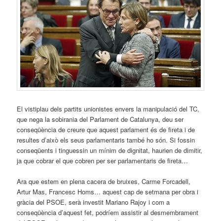
El vistiplau dels partits unionistes envers la manipulació del TC,
que nega la sobirania del Parlament de Catalunya, deu ser
conseqüència de creure que aquest parlament és de fireta i de
resultes d’això els seus parlamentaris també ho són. Si fossin
conseqüents i tinguessin un mínim de dignitat, haurien de dimitir,
ja que cobrar el que cobren per ser parlamentaris de fireta…
Ara que estem en plena cacera de bruixes, Carme Forcadell,
Artur Mas, Francesc Homs… aquest cap de setmana per obra i
gràcia del PSOE, serà investit Mariano Rajoy i com a
conseqüència d’aquest fet, podríem assistir al desmembrament