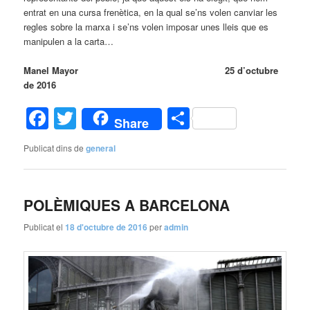
entrat en una cursa frenètica, en la qual se’ns volen canviar les
regles sobre la marxa i se’ns volen imposar unes lleis que es
manipulen a la carta…
Manel Mayor 25 d’octubre
de 2016
Facebook
Twitter
Comparteix
Share
Publicat dins de
general
POLÈMIQUES A BARCELONA
Publicat el
18 d'octubre de 2016
per
admin