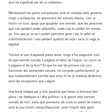
això ha significat per ell un sobresou.
Mentrestant les grans companyies amb el vistiplau dels governs
vinga a enriquir-se, tot gestionant els serveis bàsics, com si
fossin un luxe, apuja que apujaràs uns serveis, que les persones
que van perdent poder adquisitiu, cada cop en poden fer menys
ús, fins que ja no se’n poden permetre gens i els hi tallen el
subministrament i van perdent qualitat de vida i se’ls hi nega la
dignitat.
Tornant al cas d’aquesta pobra dona, ningú s’ha preguntat com
és que serveis socials li pagava el rebut de l’aigua i en canvi no
li pagava el de la llum? El que ha vist de primera mà com
funcionen els esmentats serveis, ho comprèn perfectament, ja
que malauradament sembla que arreu hi ha la mateixa dinàmica,
amb les excepcions que calguin.
Una bona teràpia per a tots aquests que tenen la butxaca ben
plena i es dediquen a l’alta política i a la gestió dels serveis
socials de torn, seria que provessin de viure un parell de mesos
amb el sou mínim interprofessional, amb l’import dels ajuts