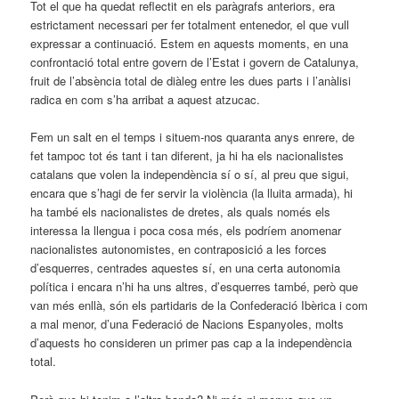
Tot el que ha quedat reflectit en els paràgrafs anteriors, era
estrictament necessari per fer totalment entenedor, el que vull
expressar a continuació. Estem en aquests moments, en una
confrontació total entre govern de l’Estat i govern de Catalunya,
fruit de l’absència total de diàleg entre les dues parts i l’anàlisi
radica en com s’ha arribat a aquest atzucac.
Fem un salt en el temps i situem-nos quaranta anys enrere, de
fet tampoc tot és tant i tan diferent, ja hi ha els nacionalistes
catalans que volen la independència sí o sí, al preu que sigui,
encara que s’hagi de fer servir la violència (la lluita armada), hi
ha també els nacionalistes de dretes, als quals només els
interessa la llengua i poca cosa més, els podríem anomenar
nacionalistes autonomistes, en contraposició a les forces
d’esquerres, centrades aquestes sí, en una certa autonomia
política i encara n’hi ha uns altres, d’esquerres també, però que
van més enllà, són els partidaris de la Confederació Ibèrica i com
a mal menor, d’una Federació de Nacions Espanyoles, molts
d’aquests ho consideren un primer pas cap a la independència
total.