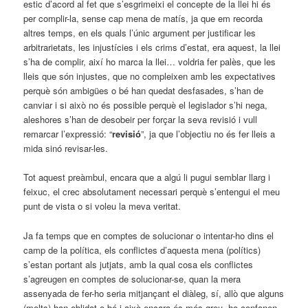
estic d’acord al fet que s’esgrimeixi el concepte de la llei hi és
per complir-la, sense cap mena de matís, ja que em recorda
altres temps, en els quals l’únic argument per justificar les
arbitrarietats, les injustícies i els crims d’estat, era aquest, la llei
s’ha de complir, així ho marca la llei… voldria fer palès, que les
lleis que són injustes, que no compleixen amb les expectatives
perquè són ambigües o bé han quedat desfasades, s’han de
canviar i si això no és possible perquè el legislador s’hi nega,
aleshores s’han de desobeir per forçar la seva revisió i vull
remarcar l’expressió: “
revisió
”, ja que l’objectiu no és fer lleis a
mida sinó revisar-les.
Tot aquest preàmbul, encara que a algú li pugui semblar llarg i
feixuc, el crec absolutament necessari perquè s’entengui el meu
punt de vista o si voleu la meva veritat.
Ja fa temps que en comptes de solucionar o intentar-ho dins el
camp de la política, els conflictes d’aquesta mena (polítics)
s’estan portant als jutjats, amb la qual cosa els conflictes
s’agreugen en comptes de solucionar-se, quan la mera
assenyada de fer-ho seria mitjançant el diàleg, sí, allò que alguns
(molts) han oblidat o bé i això encara és més greu, ho confonen