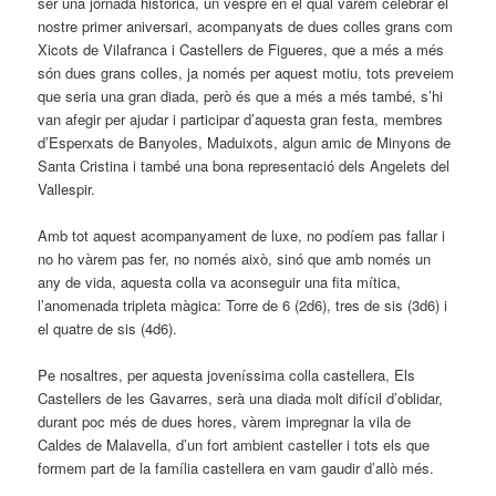
ser una jornada històrica, un vespre en el qual vàrem celebrar el
nostre primer aniversari, acompanyats de dues colles grans com
Xicots de Vilafranca i Castellers de Figueres, que a més a més
són dues grans colles, ja només per aquest motiu, tots preveiem
que seria una gran diada, però és que a més a més també, s’hi
van afegir per ajudar i participar d’aquesta gran festa, membres
d’Esperxats de Banyoles, Maduixots, algun amic de Minyons de
Santa Cristina i també una bona representació dels Angelets del
Vallespir.
Amb tot aquest acompanyament de luxe, no podíem pas fallar i
no ho vàrem pas fer, no només això, sinó que amb només un
any de vida, aquesta colla va aconseguir una fita mítica,
l’anomenada tripleta màgica: Torre de 6 (2d6), tres de sis (3d6) i
el quatre de sis (4d6).
Pe nosaltres, per aquesta joveníssima colla castellera, Els
Castellers de les Gavarres, serà una diada molt difícil d’oblidar,
durant poc més de dues hores, vàrem impregnar la vila de
Caldes de Malavella, d’un fort ambient casteller i tots els que
formem part de la família castellera en vam gaudir d’allò més.