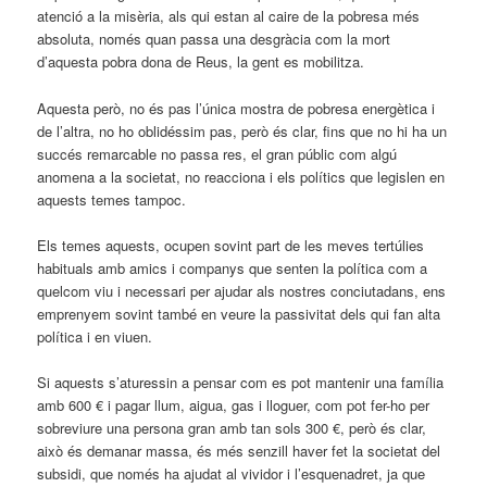
atenció a la misèria, als qui estan al caire de la pobresa més
absoluta, només quan passa una desgràcia com la mort
d’aquesta pobra dona de Reus, la gent es mobilitza.
Aquesta però, no és pas l’única mostra de pobresa energètica i
de l’altra, no ho oblidéssim pas, però és clar, fins que no hi ha un
succés remarcable no passa res, el gran públic com algú
anomena a la societat, no reacciona i els polítics que legislen en
aquests temes tampoc.
Els temes aquests, ocupen sovint part de les meves tertúlies
habituals amb amics i companys que senten la política com a
quelcom viu i necessari per ajudar als nostres conciutadans, ens
emprenyem sovint també en veure la passivitat dels qui fan alta
política i en viuen.
Si aquests s’aturessin a pensar com es pot mantenir una família
amb 600 € i pagar llum, aigua, gas i lloguer, com pot fer-ho per
sobreviure una persona gran amb tan sols 300 €, però és clar,
això és demanar massa, és més senzill haver fet la societat del
subsidi, que només ha ajudat al vividor i l’esquenadret, ja que