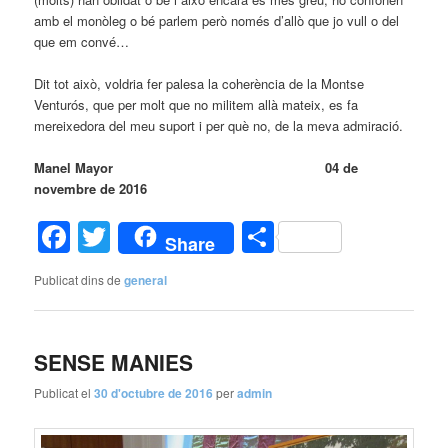
amb el monòleg o bé parlem però només d’allò que jo vull o del
que em convé…
Dit tot això, voldria fer palesa la coherència de la Montse
Venturós, que per molt que no militem allà mateix, es fa
mereixedora del meu suport i per què no, de la meva admiració.
Manel Mayor 04 de
novembre de 2016
Facebook
Twitter
Comparteix
Share
Publicat dins de
general
SENSE MANIES
Publicat el
30 d'octubre de 2016
per
admin