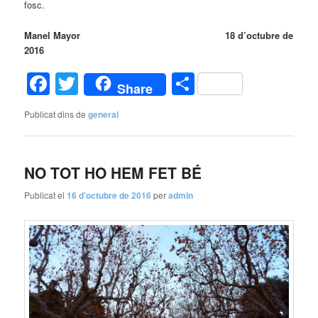
fosc.
Manel Mayor 18 d’octubre de
2016
Facebook
Twitter
Comparteix
Share
Publicat dins de
general
NO TOT HO HEM FET BÉ
Publicat el
16 d'octubre de 2016
per
admin