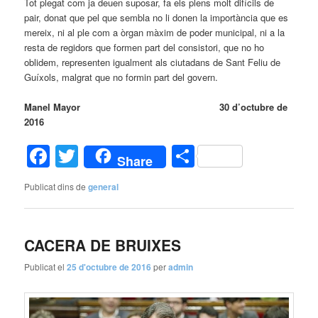
Tot plegat com ja deuen suposar, fa els plens molt difícils de
pair, donat que pel que sembla no li donen la importància que es
mereix, ni al ple com a òrgan màxim de poder municipal, ni a la
resta de regidors que formen part del consistori, que no ho
oblidem, representen igualment als ciutadans de Sant Feliu de
Guíxols, malgrat que no formin part del govern.
Manel Mayor 30 d’octubre de
2016
Facebook
Twitter
Comparteix
Share
Publicat dins de
general
CACERA DE BRUIXES
Publicat el
25 d'octubre de 2016
per
admin