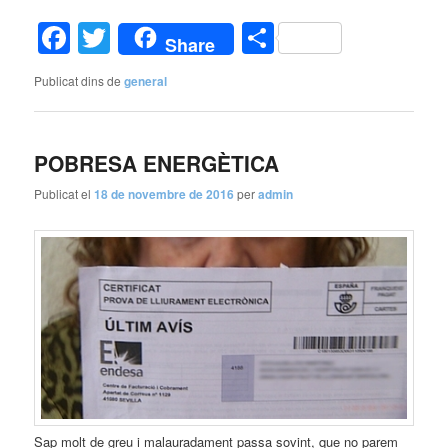
Facebook
Twitter
Comparteix
Share
Publicat dins de
general
POBRESA ENERGÈTICA
Publicat el
18 de novembre de 2016
per
admin
Sap molt de greu i malauradament passa sovint, que no parem