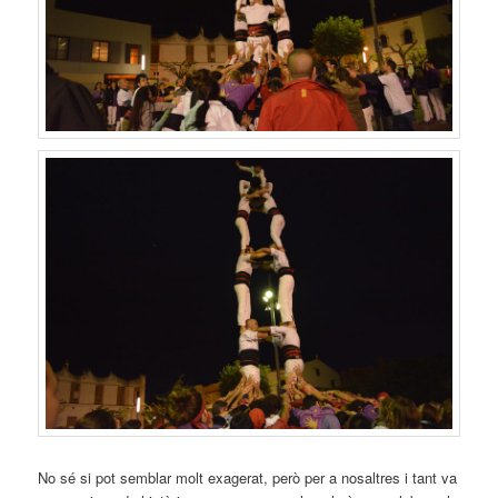
No sé si pot semblar molt exagerat, però per a nosaltres i tant va