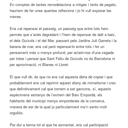
En comptes de tantes remodelacions a mitges i tants de pegats,
hauríem de fer unes quantes reflexions i jo hi vull exposar les
meves.
Ens cal repensar el passeig, un passeig que entre tots hem
permès que s’anés degradant i l’hem de repensar de dalt a baix,
el dels Guíxols i el del Mar, passant pels Jardins Juli Garreta i la
barana de mar, ens cal però repensar-lo entre tots i fer un
pensament més o menys profund, per aclarir-nos d’una vegada
per totes i pensar que Sant Feliu de Guíxols no és Barcelona ni
per aproximació, ni Blanes ni Lloret.
El que vull dir, és que no ens cal aquesta dèria de copiar i que
probablement ens cal reprimir aquest afany de mimetisme i crec
que definitivament cal que tornem a ser ganxons, sí, aquests
espècimens estranys de l’extrem del Baix Empordà, els
habitants del municipi menys empordanès de la comarca,
manera de ser de la qual jo particularment me’n sento molt
orgullós.
Per dur a terme tot el que he esmentat, ens cal participació