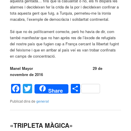
aquesta gentada… fins que la casualitat o no, els hi dispara les
alarmes i decideixen fer la crida de la por i decideixen confinar a
tota aquesta gent que fuig, a Turquia, permeteu-me la ironia
macabra, l’exemple de democràcia i solidaritat continental.
Sé que no és políticament correcte, però ho havia de dir, com
també manifestar que no han après res de l’èxode de refugiats
del nostre país que fugien cap a França cercant la llibertat fugint
del feixisme i que en arribar al país veí es van trobar confinats
en camps de concentració.
Manel Mayor 29 de
novembre de 2016
Facebook
Twitter
Comparteix
Share
Publicat dins de
general
«TRIPLETA MÀGICA»