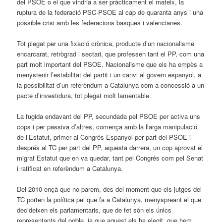
del PSOE o el que vindria a ser pràcticament el mateix, la
ruptura de la federació PSC-PSOE al cap de quaranta anys i una
possible crisi amb les federacions basques i valencianes.
Tot plegat per una fixació crònica, producte d’un nacionalisme
encarcarat, retrògrad i sectari, que professen tant el PP, com una
part molt important del PSOE. Nacionalisme que els ha empès a
menystenir l’estabilitat del partit i un canvi al govern espanyol, a
la possibilitat d’un referèndum a Catalunya com a concessió a un
pacte d’investidura, tot plegat molt lamentable.
La fugida endavant del PP, secundada pel PSOE per activa uns
cops i per passiva d’altres, comença amb la llarga manipulació
de l’Estatut, primer al Congrés Espanyol per part del PSOE i
després al TC per part del PP, aquesta darrera, un cop aprovat el
migrat Estatut que en va quedar, tant pel Congrés com pel Senat
i ratificat en referèndum a Catalunya.
Del 2010 ençà que no parem, des del moment que els jutges del
TC porten la política pel que fa a Catalunya, menyspreant el que
decideixen els parlamentaris, que de fet són els únics
representants del poble, ja que aquest els ha elegit, que hem