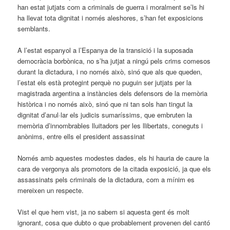
han estat jutjats com a criminals de guerra i moralment se’ls hi
ha llevat tota dignitat i només aleshores, s’han fet exposicions
semblants.
A l’estat espanyol a l’Espanya de la transició i la suposada
democràcia borbònica, no s’ha jutjat a ningú pels crims comesos
durant la dictadura, i no només això, sinó que als que queden,
l’estat els està protegint perquè no puguin ser jutjats per la
magistrada argentina a instàncies dels defensors de la memòria
històrica i no només això, sinó que ni tan sols han tingut la
dignitat d’anul·lar els judicis sumaríssims, que embruten la
memòria d’innombrables lluitadors per les llibertats, coneguts i
anònims, entre ells el president assassinat
Només amb aquestes modestes dades, els hi hauria de caure la
cara de vergonya als promotors de la citada exposició, ja que els
assassinats pels criminals de la dictadura, com a mínim es
mereixen un respecte.
Vist el que hem vist, ja no sabem si aquesta gent és molt
ignorant, cosa que dubto o que probablement provenen del cantó