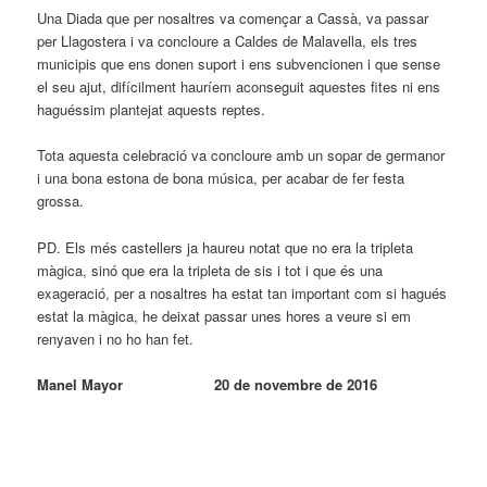
Una Diada que per nosaltres va començar a Cassà, va passar
per Llagostera i va concloure a Caldes de Malavella, els tres
municipis que ens donen suport i ens subvencionen i que sense
el seu ajut, difícilment hauríem aconseguit aquestes fites ni ens
haguéssim plantejat aquests reptes.
Tota aquesta celebració va concloure amb un sopar de germanor
i una bona estona de bona música, per acabar de fer festa
grossa.
PD. Els més castellers ja haureu notat que no era la tripleta
màgica, sinó que era la tripleta de sis i tot i que és una
exageració, per a nosaltres ha estat tan important com si hagués
estat la màgica, he deixat passar unes hores a veure si em
renyaven i no ho han fet.
Manel Mayor
20 de novembre de 2016