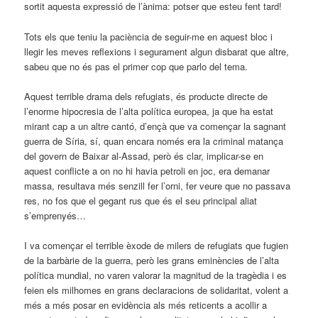
sortit aquesta expressió de l’ànima: potser que esteu fent tard!
Tots els que teniu la paciència de seguir-me en aquest bloc i
llegir les meves reflexions i segurament algun disbarat que altre,
sabeu que no és pas el primer cop que parlo del tema.
Aquest terrible drama dels refugiats, és producte directe de
l’enorme hipocresia de l’alta política europea, ja que ha estat
mirant cap a un altre cantó, d’ençà que va començar la sagnant
guerra de Síria, sí, quan encara només era la criminal matança
del govern de Baixar al-Assad, però és clar, implicar-se en
aquest conflicte a on no hi havia petroli en joc, era demanar
massa, resultava més senzill fer l’orni, fer veure que no passava
res, no fos que el gegant rus que és el seu principal aliat
s’emprenyés…
I va començar el terrible èxode de milers de refugiats que fugien
de la barbàrie de la guerra, però les grans eminències de l’alta
política mundial, no varen valorar la magnitud de la tragèdia i es
feien els milhomes en grans declaracions de solidaritat, volent a
més a més posar en evidència als més reticents a acollir a