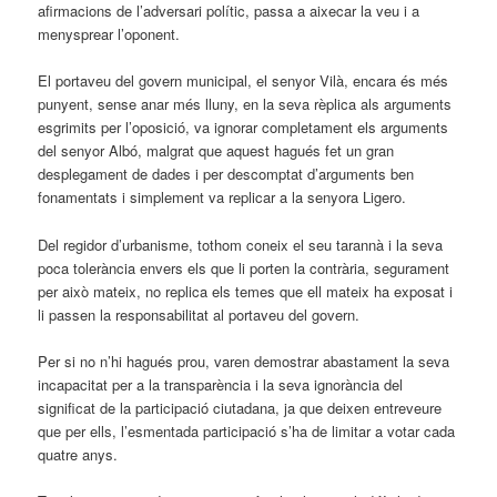
afirmacions de l’adversari polític, passa a aixecar la veu i a
menysprear l’oponent.
El portaveu del govern municipal, el senyor Vilà, encara és més
punyent, sense anar més lluny, en la seva rèplica als arguments
esgrimits per l’oposició, va ignorar completament els arguments
del senyor Albó, malgrat que aquest hagués fet un gran
desplegament de dades i per descomptat d’arguments ben
fonamentats i simplement va replicar a la senyora Ligero.
Del regidor d’urbanisme, tothom coneix el seu tarannà i la seva
poca tolerància envers els que li porten la contrària, segurament
per això mateix, no replica els temes que ell mateix ha exposat i
li passen la responsabilitat al portaveu del govern.
Per si no n’hi hagués prou, varen demostrar abastament la seva
incapacitat per a la transparència i la seva ignorància del
significat de la participació ciutadana, ja que deixen entreveure
que per ells, l’esmentada participació s’ha de limitar a votar cada
quatre anys.