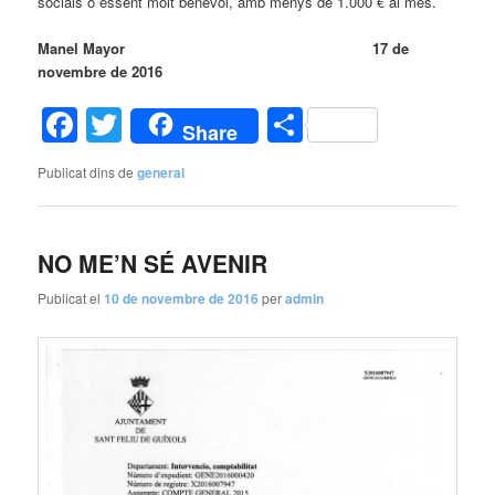
socials o essent molt benèvol, amb menys de 1.000 € al mes.
Manel Mayor 17 de
novembre de 2016
Facebook
Twitter
Comparteix
Share
Publicat dins de
general
NO ME’N SÉ AVENIR
Publicat el
10 de novembre de 2016
per
admin