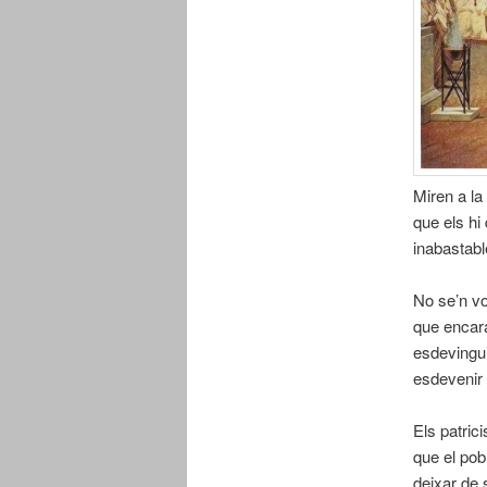
Miren a la
que els hi
inabastabl
No se’n vo
que encar
esdevingui
esdevenir 
Els patric
que el pob
deixar de 