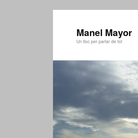
Aneu
al
contingut
Manel Mayor
principal
Un lloc per parlar de tot