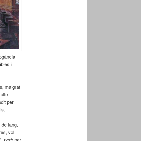
rogància
bles i
le, malgrat
ulte
dit per
ls.
 de fang,
tes, vol
”
, però per