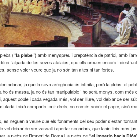
 plebs (
“la plebe”)
amb menyspreu i prepotència de patrici, amb l’ar
 dóna l’alçada de les seves atalaies, que ells creuen encara indestructi
es, sense voler veure que ja no són tan altes ni tan fortes.
len adonar, ja que la seva arrogància és infinita, però la plebs, el pob
a ho és massa, ja no és tan manipulable i ho serà menys, com més c
, aquest poble i cada vegada més, vol ser lliure, vol deixar de ser súb
ciutadà i això comporta tenir drets, no només sobre el paper, sinó rea
is, es neguen a veure que els fonaments del seu poder s’estan tornant
le vol deixar de ser vassall i aportar senadors, que facin lleis més jus
ser la plebs de l’Imperi de Roma i la plebs de
“el Imperio hacia Diós