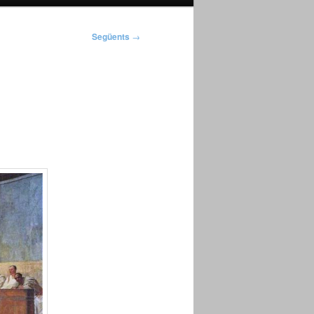
Següents
→