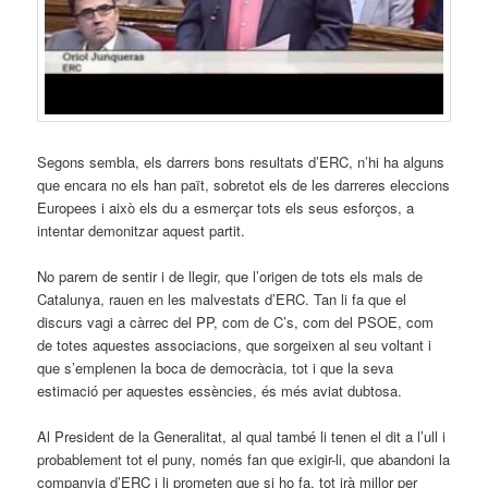
Segons sembla, els darrers bons resultats d’ERC, n’hi ha alguns
que encara no els han paït, sobretot els de les darreres eleccions
Europees i això els du a esmerçar tots els seus esforços, a
intentar demonitzar aquest partit.
No parem de sentir i de llegir, que l’origen de tots els mals de
Catalunya, rauen en les malvestats d’ERC. Tan li fa que el
discurs vagi a càrrec del PP, com de C’s, com del PSOE, com
de totes aquestes associacions, que sorgeixen al seu voltant i
que s’emplenen la boca de democràcia, tot i que la seva
estimació per aquestes essències, és més aviat dubtosa.
Al President de la Generalitat, al qual també li tenen el dit a l’ull i
probablement tot el puny, només fan que exigir-li, que abandoni la
companyia d’ERC i li prometen que si ho fa, tot irà millor per