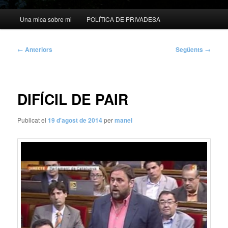
Menú
Una mica sobre mi
POLÍTICA DE PRIVADESA
principal
Navegació
←
Anteriors
Següents
→
per
les
entrades
DIFÍCIL DE PAIR
Publicat el
19 d'agost de 2014
per
manel