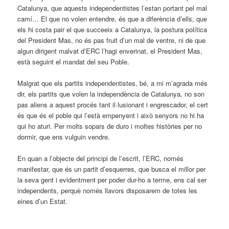
Catalunya, que aquests independentistes l’estan portant pel mal
camí… El que no volen entendre, és que a diferència d’ells, que
els hi costa pair el que succeeix a Catalunya, la postura política
del President Mas, no és pas fruit d’un mal de ventre, ni de que
algun dirigent malvat d’ERC l’hagi enverinat, el President Mas,
està seguint el mandat del seu Poble.
Malgrat que els partits independentistes, bé, a mi m’agrada més
dir, els partits que volen la independència de Catalunya, no son
pas aliens a aquest procés tant il·lusionant i engrescador, el cert
és que és el poble qui l’està empenyent i això senyors no hi ha
qui ho aturi. Per molts sopars de duro i moltes històries per no
dormir, que ens vulguin vendre.
En quan a l’objecte del principi de l’escrit, l’ERC, només
manifestar, que és un partit d’esquerres, que busca el millor per
la seva gent i evidentment per poder dur-ho a terme, ens cal ser
independents, perquè només llavors disposarem de totes les
eines d’un Estat.