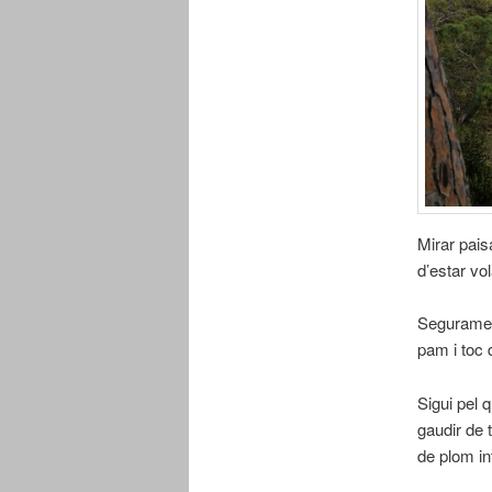
Mirar pais
d’estar vo
Segurament
pam i toc 
Sigui pel 
gaudir de t
de plom in