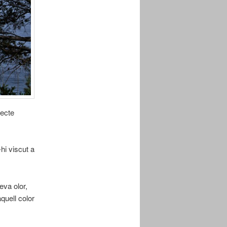
fecte
hi viscut a
eva olor,
aquell color