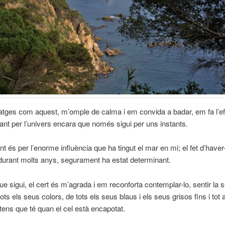
atges com aquest, m’omple de calma i em convida a badar, em fa l’e
lant per l’univers encara que només sigui per uns instants.
 és per l’enorme influència que ha tingut el mar en mi; el fet d’haver-
durant molts anys, segurament ha estat determinant.
que sigui, el cert és m’agrada i em reconforta contemplar-lo, sentir la s
ots els seus colors, de tots els seus blaus i els seus grisos fins i tot 
tens que té quan el cel està encapotat.