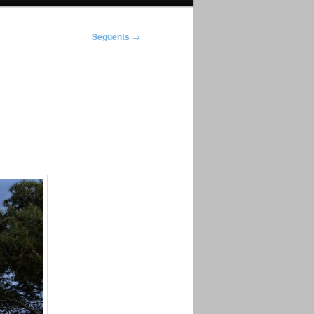
Següents
→