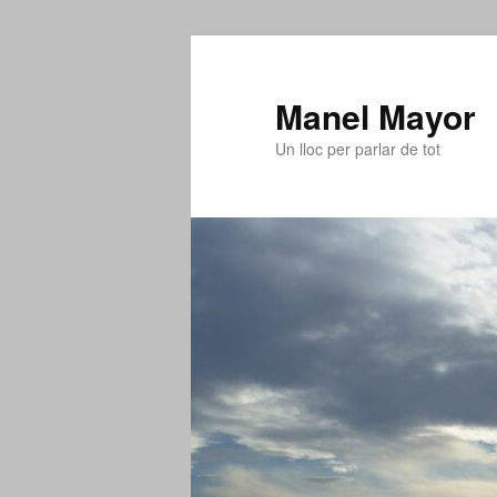
Aneu
al
contingut
Manel Mayor
principal
Un lloc per parlar de tot