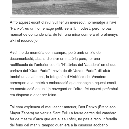
Amb aquest escrit d’avui vull fer un merescut homenatge a l’avi
“Panxo”, és un homenatge petit, senzill, modest, però no pas
mancat de contundència, de fet, una mica com era ell o almenys
així el recordo jo.
Avui tiro de memòria com sempre, però amb un xic de
documentació, abans d’entrar en matèria però, fer una
rectificació de l’anterior escrit: ”Històries del Varadero” en el que
parlava del “Gran París” i havia de dir “Joven París”, dit això
també un aclariment, la fotografia d’Històries del Varadero
correspon a la mateixa embarcació que encapçala aquest escrit,
en construcció en un i ja navegant en l’altre, fet aquest preàmbul
em disposo a anar per feina.
Tal com explicava al meu escrit anterior, l’avi Panxo (Francisco
Mayor Zapata) va venir a Sant Feliu a fer-se càrrec del varadero i
fer de mestre d’aixa que era el seu ofici, no pas a recollir ferralla
del fons del mar ni tampoc quan era a la casassa adobar o