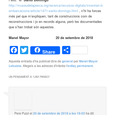
http://museudelapesca.org/recerca/recursos-digitals/inventari-d-
embarcacions/article/1471-santo-domingo.html
, n’hi ha forces
més pel que m’expliquen, tant de construccions com de
reconstruccions i jo en recordo alguna, però les documentades
que s’han trobat són aquestes.
Manel Mayor 20 de setembre de 2018
Facebook
Twitter
Comparteix
Share
Aquesta entrada s'ha publicat dins de
general
per
Manel Mayor
Lekuona
. Afegeix a les adreces d'interès l'
enllaç permanent
.
UN PENSAMENT A "
L’AVI PANXO
"
Pere Pujol
el
20 de setembre de 2018 a les 19:03
ha dit: