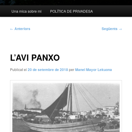
Menú
Una mica sobre mi
POLÍTICA DE PRIVADESA
principal
Navegació
←
Anteriors
Següents
→
per
les
entrades
L’AVI PANXO
Publicat el
20 de setembre de 2018
per
Manel Mayor Lekuona