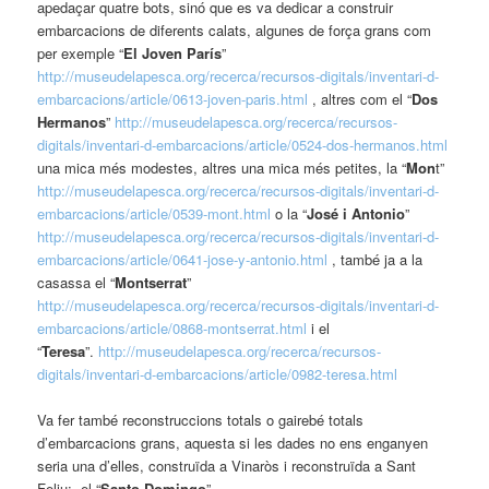
apedaçar quatre bots, sinó que es va dedicar a construir
embarcacions de diferents calats, algunes de força grans com
per exemple “
El Joven París
”
http://museudelapesca.org/recerca/recursos-digitals/inventari-d-
embarcacions/article/0613-joven-paris.html
, altres com el “
Dos
Hermanos
”
http://museudelapesca.org/recerca/recursos-
digitals/inventari-d-embarcacions/article/0524-dos-hermanos.html
una mica més modestes, altres una mica més petites, la “
Mon
t”
http://museudelapesca.org/recerca/recursos-digitals/inventari-d-
embarcacions/article/0539-mont.html
o la “
José i Antonio
”
http://museudelapesca.org/recerca/recursos-digitals/inventari-d-
embarcacions/article/0641-jose-y-antonio.html
, també ja a la
casassa el “
Montserrat
”
http://museudelapesca.org/recerca/recursos-digitals/inventari-d-
embarcacions/article/0868-montserrat.html
i el
“
Teresa
”.
http://museudelapesca.org/recerca/recursos-
digitals/inventari-d-embarcacions/article/0982-teresa.html
Va fer també reconstruccions totals o gairebé totals
d’embarcacions grans, aquesta si les dades no ens enganyen
seria una d’elles, construïda a Vinaròs i reconstruïda a Sant
Feliu: el “
Santo Domingo
”