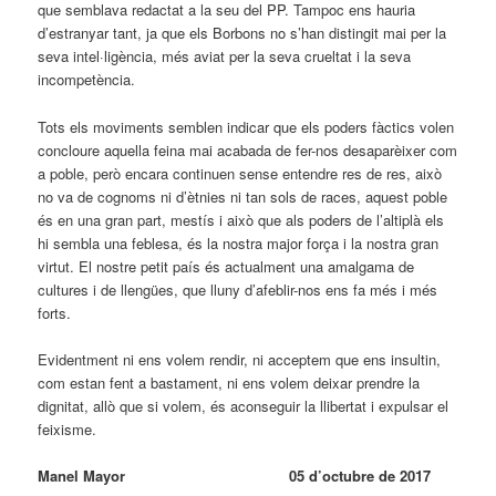
que semblava redactat a la seu del PP. Tampoc ens hauria
d’estranyar tant, ja que els Borbons no s’han distingit mai per la
seva intel·ligència, més aviat per la seva crueltat i la seva
incompetència.
Tots els moviments semblen indicar que els poders fàctics volen
concloure aquella feina mai acabada de fer-nos desaparèixer com
a poble, però encara continuen sense entendre res de res, això
no va de cognoms ni d’ètnies ni tan sols de races, aquest poble
és en una gran part, mestís i això que als poders de l’altiplà els
hi sembla una feblesa, és la nostra major força i la nostra gran
virtut. El nostre petit país és actualment una amalgama de
cultures i de llengües, que lluny d’afeblir-nos ens fa més i més
forts.
Evidentment ni ens volem rendir, ni acceptem que ens insultin,
com estan fent a bastament, ni ens volem deixar prendre la
dignitat, allò que si volem, és aconseguir la llibertat i expulsar el
feixisme.
Manel Mayor 05 d’octubre de 2017