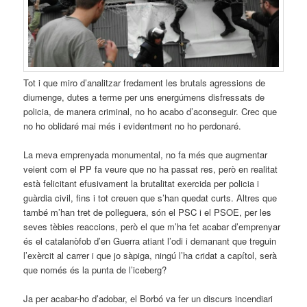
Tot i que miro d’analitzar fredament les brutals agressions de
diumenge, dutes a terme per uns energúmens disfressats de
policia, de manera criminal, no ho acabo d’aconseguir. Crec que
no ho oblidaré mai més i evidentment no ho perdonaré.
La meva emprenyada monumental, no fa més que augmentar
veient com el PP fa veure que no ha passat res, però en realitat
està felicitant efusivament la brutalitat exercida per policia i
guàrdia civil, fins i tot creuen que s’han quedat curts. Altres que
també m’han tret de polleguera, són el PSC i el PSOE, per les
seves tèbies reaccions, però el que m’ha fet acabar d’emprenyar
és el catalanòfob d’en Guerra atiant l’odi i demanant que treguin
l’exèrcit al carrer i que jo sàpiga, ningú l’ha cridat a capítol, serà
que només és la punta de l’iceberg?
Ja per acabar-ho d’adobar, el Borbó va fer un discurs incendiari