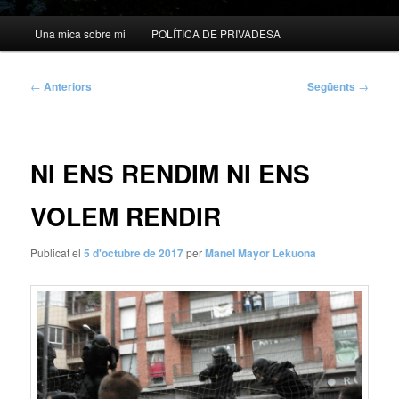
Menú
Una mica sobre mi
POLÍTICA DE PRIVADESA
principal
Navegació
←
Anteriors
Següents
→
per
les
entrades
NI ENS RENDIM NI ENS
VOLEM RENDIR
Publicat el
5 d'octubre de 2017
per
Manel Mayor Lekuona