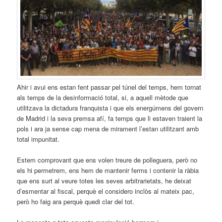
Ahir i avui ens estan fent passar pel túnel del temps, hem tornat
als temps de la desinformació total, si, a aquell mètode que
utilitzava la dictadura franquista i que els energúmens del govern
de Madrid i la seva premsa afí, fa temps que li estaven traient la
pols i ara ja sense cap mena de mirament l’estan utilitzant amb
total impunitat.
Estem comprovant que ens volen treure de polleguera, però no
els hi permetrem, ens hem de mantenir ferms i contenir la ràbia
que ens surt al veure totes les seves arbitrarietats, he deixat
d’esmentar al fiscal, perquè el considero inclòs al mateix pac,
però ho faig ara perquè quedi clar del tot.