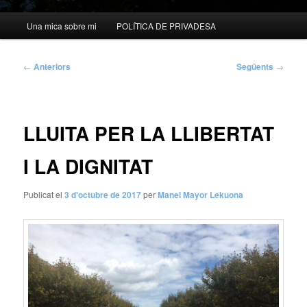
Menú
Una mica sobre mi
POLÍTICA DE PRIVADESA
principal
Navegació
←
Anteriors
Següents
→
per
les
entrades
LLUITA PER LA LLIBERTAT
I LA DIGNITAT
Publicat el
3 d'octubre de 2017
per
Manel Mayor Lekuona