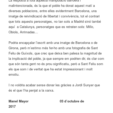
La resposta a tota aquesta manipulació barroera i
malintencionada, és la que el poble ha donat aquest matí a
diverses poblacions, entre elles evidentment Barcelona, una
imatge de reivindicació de llibertat i convivència, tot el contrari
que tots aquests personatges, no tan sols a Madrid sinó també
aquí a Catalunya, personatges que es retraten sols: Millo,
Obiols, Arrimadas…
Podria encapçalar l’escrit amb una imatge de Barcelona o de
Girona, però m’estimo més fer-ho amb una fotografia de Sant
Feliu de Guíxols, que crec que deixa ben palesa la magnitud de
la implicació del poble, ja que sempre em podrien dir, és clar com
que són tanta gent no és prou significatiu, però a Sant Feliu som
els que som i de veritat que ha estat impressionant i molt
emotiu.
I no voldria acabar sense donar les gràcies a Jordi Sunyer que
és el que l’ha penjat a la xarxa.
Manel Mayor 03 d’octubre de
2017