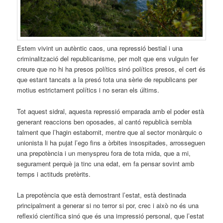
Estem vivint un autèntic caos, una repressió bestial i una
criminalització del republicanisme, per molt que ens vulguin fer
creure que no hi ha presos polítics sinó polítics presos, el cert és
que estant tancats a la presó tota una sèrie de republicans per
motius estrictament polítics i no seran els últims.
Tot aquest sidral, aquesta repressió emparada amb el poder està
generant reaccions ben oposades, al cantó republicà sembla
talment que l’hagin estabornit, mentre que al sector monàrquic o
unionista li ha pujat l’ego fins a òrbites insospitades, arrosseguen
una prepotència i un menyspreu fora de tota mida, que a mi,
segurament perquè ja tinc una edat, em fa pensar sovint amb
temps i actituds pretèrits.
La prepotència que està demostrant l’estat, està destinada
principalment a generar si no terror si por, crec i això no és una
reflexió científica sinó que és una impressió personal, que l’estat