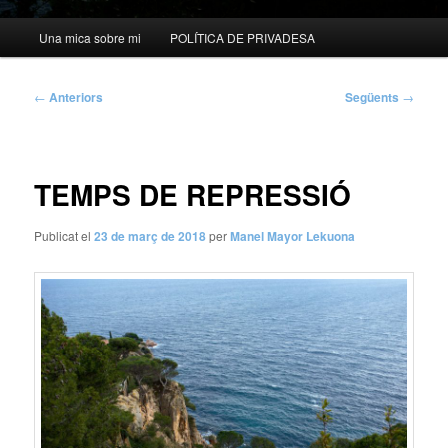
Menú
Una mica sobre mi
POLÍTICA DE PRIVADESA
principal
Navegació
←
Anteriors
Següents
→
per
les
entrades
TEMPS DE REPRESSIÓ
Publicat el
23 de març de 2018
per
Manel Mayor Lekuona