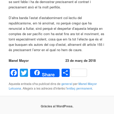
se sent feble i ha de demostrar precisament el contrari i
precisament això el fa molt perillós.
D’altra banda l’estat d’estaborniment col·lectiu del
republicanisme, em té amoïnat, no perquè cregui que ha
renunciat a lluitar, sinó perquè el despertar d’aquesta letargia en
comptes de ser pacífic com ha estat fins ara tot el moviment, es
torni especialment violent, cosa que em fa tot l’efecte que és el
que busquen els autors del cop d’estat, altrament dit article 155 i
és precisament l’error en el qual no hem de caure.
Manel Mayor 23 de març de 2018
Facebook
Twitter
Comparteix
Share
Aquesta entrada s'ha publicat dins de
general
per
Manel Mayor
Lekuona
. Afegeix a les adreces d'interès l'
enllaç permanent
.
Gràcies al WordPress.