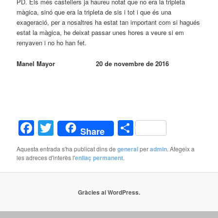
PD. Els més castellers ja haureu notat que no era la tripleta
màgica, sinó que era la tripleta de sis i tot i que és una
exageració, per a nosaltres ha estat tan important com si hagués
estat la màgica, he deixat passar unes hores a veure si em
renyaven i no ho han fet.
Manel Mayor
20 de novembre de 2016
Facebook
Twitter
Comparteix
Share
Aquesta entrada s'ha publicat dins de
general
per
admin
. Afegeix a
les adreces d'interès l'
enllaç permanent
.
Gràcies al WordPress.