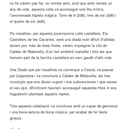
no ho vàrem pas fer, no només això, sinó que amb només un
any de vida, aquesta colla va aconseguir una fita mítica,
l’anomenada tripleta màgica: Torre de 6 (2d6), tres de sis (3d6) i
el quatre de sis (4d6).
Pe nosaltres, per aquesta joveníssima colla castellera, Els
Castellers de les Gavarres, serà una diada molt difícil d’oblidar,
durant poc més de dues hores, vàrem impregnar la vila de
Caldes de Malavella, d’un fort ambient casteller i tots els que
formem part de la família castellera en vam gaudir d’allò més.
Una Diada que per nosaltres va començar a Cassà, va passar
per Llagostera i va concloure a Caldes de Malavella, els tres
municipis que ens donen suport i ens subvencionen i que sense
el seu ajut, difícilment hauríem aconseguit aquestes fites ni ens
haguéssim plantejat aquests reptes.
Tota aquesta celebració va concloure amb un sopar de germanor
i una bona estona de bona música, per acabar de fer festa
grossa.