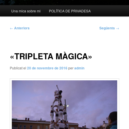
Menú
Una mica sobre mi
POLÍTICA DE PRIVADESA
principal
Navegació
←
Anteriors
Següents
→
per
les
entrades
«TRIPLETA MÀGICA»
Publicat el
20 de novembre de 2016
per
admin