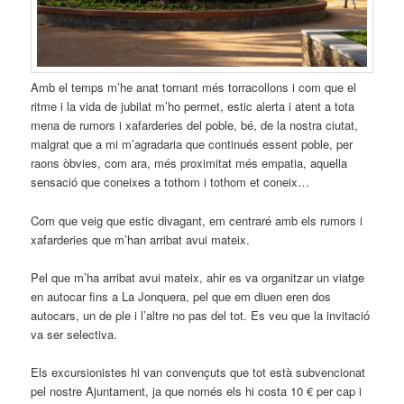
Amb el temps m’he anat tornant més torracollons i com que el
ritme i la vida de jubilat m’ho permet, estic alerta i atent a tota
mena de rumors i xafarderies del poble, bé, de la nostra ciutat,
malgrat que a mi m’agradaria que continués essent poble, per
raons òbvies, com ara, més proximitat més empatia, aquella
sensació que coneixes a tothom i tothom et coneix…
Com que veig que estic divagant, em centraré amb els rumors i
xafarderies que m’han arribat avui mateix.
Pel que m’ha arribat avui mateix, ahir es va organitzar un viatge
en autocar fins a La Jonquera, pel que em diuen eren dos
autocars, un de ple i l’altre no pas del tot. Es veu que la invitació
va ser selectiva.
Els excursionistes hi van convençuts que tot està subvencionat
pel nostre Ajuntament, ja que només els hi costa 10 € per cap i