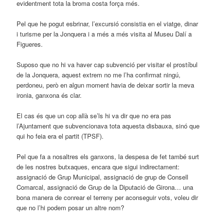
evidentment tota la broma costa força més.
Pel que he pogut esbrinar, l’excursió consistia en el viatge, dinar
i turisme per la Jonquera i a més a més visita al Museu Dalí a
Figueres.
Suposo que no hi va haver cap subvenció per visitar el prostíbul
de la Jonquera, aquest extrem no me l’ha confirmat ningú,
perdoneu, però en algun moment havia de deixar sortir la meva
ironia, ganxona és clar.
El cas és que un cop allà se’ls hi va dir que no era pas
l’Ajuntament que subvencionava tota aquesta disbauxa, sinó que
qui ho feia era el partit (TPSF).
Pel que fa a nosaltres els ganxons, la despesa de fet també surt
de les nostres butxaques, encara que sigui indirectament:
assignació de Grup Municipal, assignació de grup de Consell
Comarcal, assignació de Grup de la Diputació de Girona… una
bona manera de conrear el terreny per aconseguir vots, voleu dir
que no l’hi podem posar un altre nom?