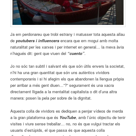
Ja em perdonareu que trobi estrany i matusser tota aquesta allau
de
youtubers i influencers
encara que em mogui amb molta
naturalitat per les xarxes i per internet en general… la meva àvia
n’hagués dit: gent que viuen del
“cuento”
.
Jo no sóc tan subtil i salvant els que són útils envers la societat,
n’hi ha una gran quantitat que són uns autèntics vividors
contemporanis i si hi afegim els que abandonen la llengua pròpia
per arribar a més gent diuen…”?” segurament és una xacra
directament lligada a la mentalitat capitalista o dit d’una altra
manera: posen la pela per sobre de la dignitat.
Aquesta colla de vividors es dediquen a penjar vídeos de merda
a la gran plataforma que és
YouTube
, amb l’únic objectiu de tenir
visites i viure sense treballar… no, no és que vulgui tractar els
usuaris d’estúpids, el que passa és que aquesta colla