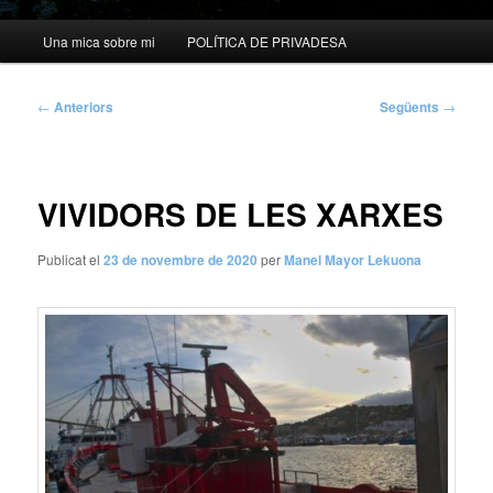
Menú
Una mica sobre mi
POLÍTICA DE PRIVADESA
principal
Navegació
←
Anteriors
Següents
→
per
les
entrades
VIVIDORS DE LES XARXES
Publicat el
23 de novembre de 2020
per
Manel Mayor Lekuona