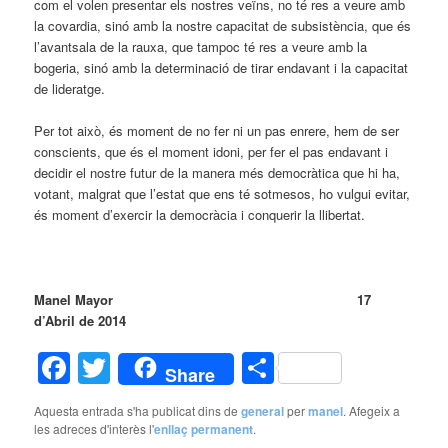
com el volen presentar els nostres veïns, no té res a veure amb
la covardia, sinó amb la nostre capacitat de subsistència, que és
l’avantsala de la rauxa, que tampoc té res a veure amb la
bogeria, sinó amb la determinació de tirar endavant i la capacitat
de lideratge.
Per tot això, és moment de no fer ni un pas enrere, hem de ser
conscients, que és el moment idoni, per fer el pas endavant i
decidir el nostre futur de la manera més democràtica que hi ha,
votant, malgrat que l’estat que ens té sotmesos, ho vulgui evitar,
és moment d’exercir la democràcia i conquerir la llibertat.
Manel Mayor 17
d’Abril de 2014
Facebook
Twitter
Comparteix
Share
Aquesta entrada s'ha publicat dins de
general
per
manel
. Afegeix a
les adreces d'interès l'
enllaç permanent
.