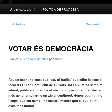
Menú
Una mica sobre mi
POLÍTICA DE PRIVADESA
principal
Navegació
←
Anteriors
Següents
→
per
les
entrades
VOTAR ÉS DEMOCRÀCIA
Publicat el
17 d'abril de 2014
per
manel
Aquest escrit ha estat publicat, al butlletí que edita la secció
local d’ERC de Sant Feliu de Guíxols, tot i així m’ha semblat
adient, publicar-ho també al meu bloc, per mirar d’arribar a
més gent i ampliar-ne un xic el contingut, doncs aquí hi tinc
l’espai que em sembli necessari, mentre que al butlletí hi
estic més
limitat.