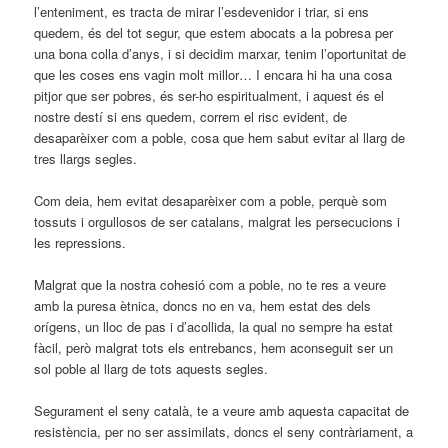
l’enteniment, es tracta de mirar l’esdevenidor i triar, si ens
quedem, és del tot segur, que estem abocats a la pobresa per
una bona colla d’anys, i si decidim marxar, tenim l’oportunitat de
que les coses ens vagin molt millor… I encara hi ha una cosa
pitjor que ser pobres, és ser-ho espiritualment, i aquest és el
nostre destí si ens quedem, correm el risc evident, de
desaparèixer com a poble, cosa que hem sabut evitar al llarg de
tres llargs segles.
Com deia, hem evitat desaparèixer com a poble, perquè som
tossuts i orgullosos de ser catalans, malgrat les persecucions i
les repressions.
Malgrat que la nostra cohesió com a poble, no te res a veure
amb la puresa ètnica, doncs no en va, hem estat des dels
orígens, un lloc de pas i d’acollida, la qual no sempre ha estat
fàcil, però malgrat tots els entrebancs, hem aconseguit ser un
sol poble al llarg de tots aquests segles.
Segurament el seny català, te a veure amb aquesta capacitat de
resistència, per no ser assimilats, doncs el seny contràriament, a