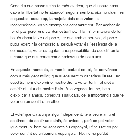
Cada dia que passa se’ns fa més evident, que el nostre camí
cap a la llibertat no té aturador, segons sembla, així ho diuen les
enquestes, cada cop, la majoria dels que volem la
independència, es va eixamplant constantment. Per acabar de
fer el pas però, ens cal demostrar-ho… I la millor manera de fer-
ho, és donar la veu al poble, fer que amb el seu vot, el poble
pugui exercir la democràcia, perquè votar és l’essència de la
democràcia, votar és agafar la responsabilitat de decidir, en la
mesura que ens correspon a cadascun de nosaltres.
En aquests moments, el més important de tot, és convèncer
com a més gent millor, que si ens sentim ciutadans lliures i no
súbdits, hem d’exercir el nostre dret a votar, tenim el dret a
decidir el futur del nostre País. A la vegada, també, hem
d’explicar a amics, coneguts i saludats, de la importància que té
votar en un sentit o un altre.
El voler que Catalunya sigui independent, té a veure amb el
sentiment de sentir-se català, és evident, però es pot voler
igualment, si hom se sent català i espanyol, i fins i tot es pot
voler sentint-se únicament espanyol… No, no he perdut