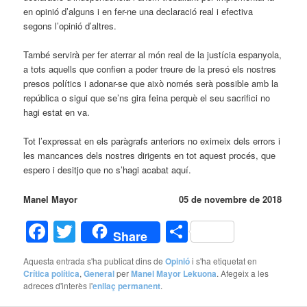
en opinió d’alguns i en fer-ne una declaració real i efectiva
segons l’opinió d’altres.
També servirà per fer aterrar al món real de la justícia espanyola,
a tots aquells que confien a poder treure de la presó els nostres
presos polítics i adonar-se que això només serà possible amb la
república o sigui que se’ns gira feina perquè el seu sacrifici no
hagi estat en va.
Tot l’expressat en els paràgrafs anteriors no eximeix dels errors i
les mancances dels nostres dirigents en tot aquest procés, que
espero i desitjo que no s’hagi acabat aquí.
Manel Mayor 05 de novembre de 2018
Facebook
Twitter
Comparteix
Share
Aquesta entrada s'ha publicat dins de
Opinió
i s'ha etiquetat en
Crítica política
,
General
per
Manel Mayor Lekuona
. Afegeix a les
adreces d'interès l'
enllaç permanent
.