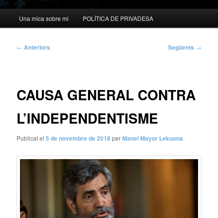
Menú
Una mica sobre mi
POLÍTICA DE PRIVADESA
principal
Navegació
←
Anteriors
Següents
→
per
les
entrades
CAUSA GENERAL CONTRA
L’INDEPENDENTISME
Publicat el
5 de novembre de 2018
per
Manel Mayor Lekuona