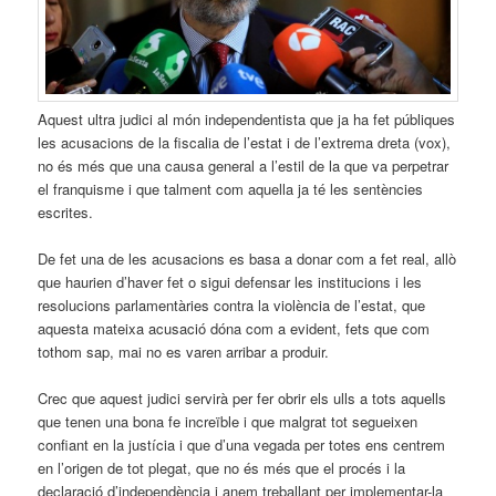
Aquest ultra judici al món independentista que ja ha fet públiques
les acusacions de la fiscalia de l’estat i de l’extrema dreta (vox),
no és més que una causa general a l’estil de la que va perpetrar
el franquisme i que talment com aquella ja té les sentències
escrites.
De fet una de les acusacions es basa a donar com a fet real, allò
que haurien d’haver fet o sigui defensar les institucions i les
resolucions parlamentàries contra la violència de l’estat, que
aquesta mateixa acusació dóna com a evident, fets que com
tothom sap, mai no es varen arribar a produir.
Crec que aquest judici servirà per fer obrir els ulls a tots aquells
que tenen una bona fe increïble i que malgrat tot segueixen
confiant en la justícia i que d’una vegada per totes ens centrem
en l’origen de tot plegat, que no és més que el procés i la
declaració d’independència i anem treballant per implementar-la