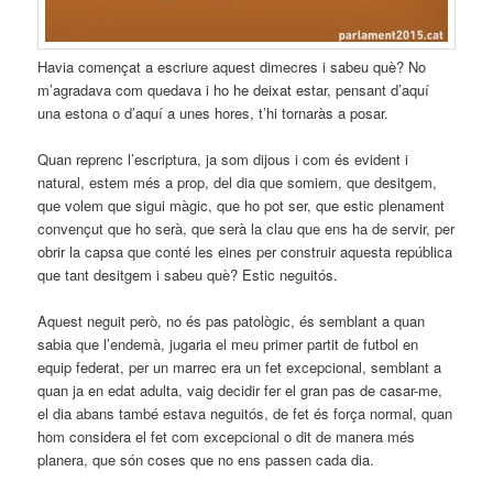
Havia començat a escriure aquest dimecres i sabeu què? No
m’agradava com quedava i ho he deixat estar, pensant d’aquí
una estona o d’aquí a unes hores, t’hi tornaràs a posar.
Quan reprenc l’escriptura, ja som dijous i com és evident i
natural, estem més a prop, del dia que somiem, que desitgem,
que volem que sigui màgic, que ho pot ser, que estic plenament
convençut que ho serà, que serà la clau que ens ha de servir, per
obrir la capsa que conté les eines per construir aquesta república
que tant desitgem i sabeu què? Estic neguitós.
Aquest neguit però, no és pas patològic, és semblant a quan
sabia que l’endemà, jugaria el meu primer partit de futbol en
equip federat, per un marrec era un fet excepcional, semblant a
quan ja en edat adulta, vaig decidir fer el gran pas de casar-me,
el dia abans també estava neguitós, de fet és força normal, quan
hom considera el fet com excepcional o dit de manera més
planera, que són coses que no ens passen cada dia.