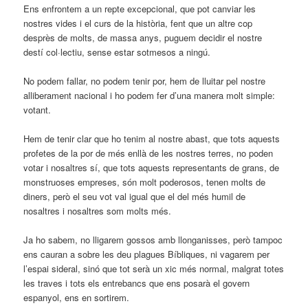
Ens enfrontem a un repte excepcional, que pot canviar les
nostres vides i el curs de la història, fent que un altre cop
desprès de molts, de massa anys, puguem decidir el nostre
destí col·lectiu, sense estar sotmesos a ningú.
No podem fallar, no podem tenir por, hem de lluitar pel nostre
alliberament nacional i ho podem fer d’una manera molt simple:
votant.
Hem de tenir clar que ho tenim al nostre abast, que tots aquests
profetes de la por de més enllà de les nostres terres, no poden
votar i nosaltres sí, que tots aquests representants de grans, de
monstruoses empreses, són molt poderosos, tenen molts de
diners, però el seu vot val igual que el del més humil de
nosaltres i nosaltres som molts més.
Ja ho sabem, no lligarem gossos amb llonganisses, però tampoc
ens cauran a sobre les deu plagues Bíbliques, ni vagarem per
l’espai sideral, sinó que tot serà un xic més normal, malgrat totes
les traves i tots els entrebancs que ens posarà el govern
espanyol, ens en sortirem.