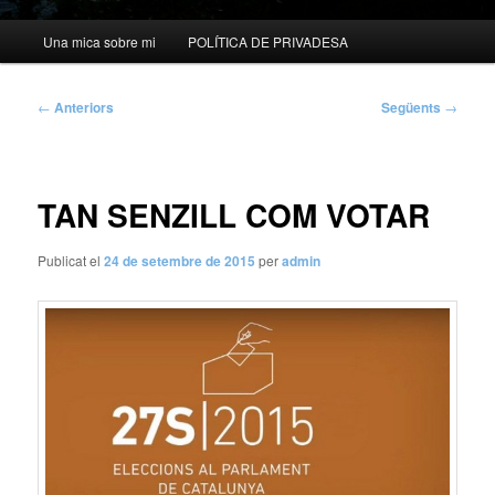
Menú
Una mica sobre mi
POLÍTICA DE PRIVADESA
principal
Navegació
←
Anteriors
Següents
→
per
les
entrades
TAN SENZILL COM VOTAR
Publicat el
24 de setembre de 2015
per
admin