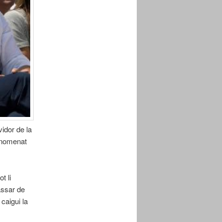
vidor de la
 anomenat
t li
assar de
caigui la