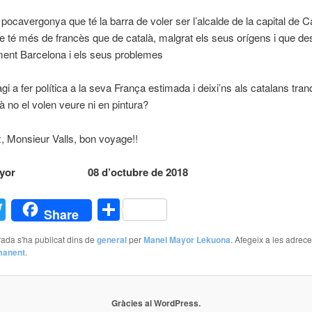
 pocavergonya que té la barra de voler ser l’alcalde de la capital de C
e té més de francès que de català, malgrat els seus orígens i que d
ent Barcelona i els seus problemes
i a fer política a la seva França estimada i deixi’ns als catalans tranq
là no el volen veure ni en pintura?
ez, Monsieur Valls, bon voyage!!
Mayor 08 d’octubre de 2018
acebook
Twitter
Comparteix
Share
ada s'ha publicat dins de
general
per
Manel Mayor Lekuona
. Afegeix a les adrece
manent
.
Gràcies al WordPress.