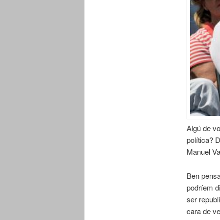
Algú de vo
política? 
Manuel Val
Ben pensat
podríem di
ser republ
cara de v