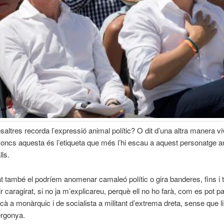
saltres recorda l’expressió animal polític? O dit d’una altra manera vi
Doncs aquesta és l’etiqueta que més l’hi escau a aquest personatge
ls.
 també el podríem anomenar camaleó polític o gira banderes, fins i to
r caragirat, si no ja m’explicareu, perquè ell no ho farà, com es pot p
icà a monàrquic i de socialista a militant d’extrema dreta, sense que li 
ergonya.