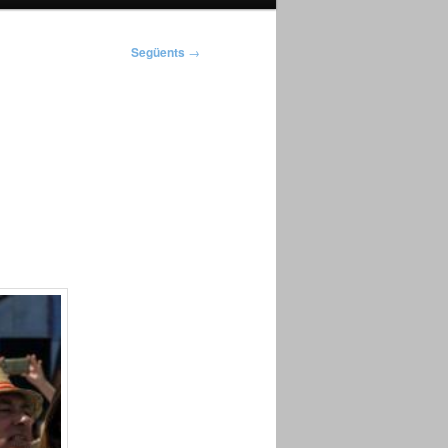
Següents
→