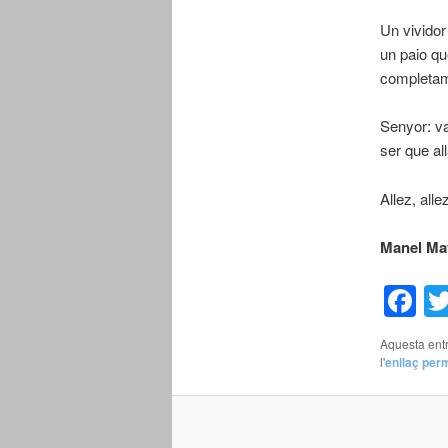
Un vividor
un paio qu
completam
Senyor: vag
ser que al
Allez, all
Manel 
F
Aquesta entr
l'
enllaç per