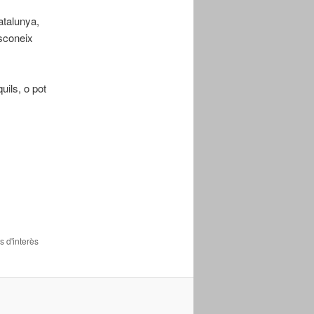
atalunya,
esconeix
uils, o pot
s d'interès