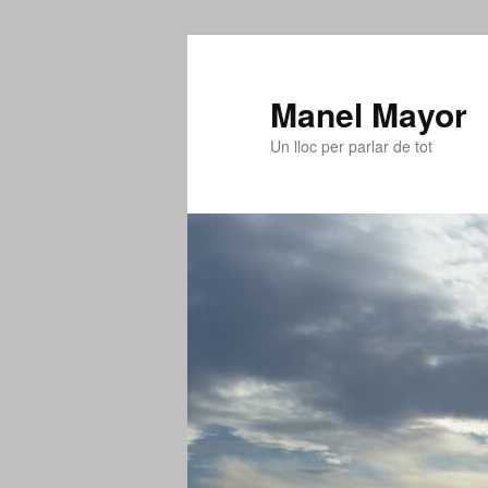
Aneu
al
contingut
Manel Mayor
principal
Un lloc per parlar de tot