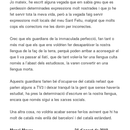
Jo mateix, he escrit alguna vegada que em sabia greu que es
perdessin determinades expressions molt nostrades i que jo he
fet servir tota la meva vida, però a la vegada faig servir
expressions molt locals del meu Sant Feliu, malgrat que molts
cops els correctors me les donin per incorrectes.
Crec que els guardians de la immaculada perfecció, fan tant o
més mal que els que ens voldrien fer desaparèixer la nostra
llengua de la faç de la terra, perquè poden arribar a aconseguir el
que li va passar al llatí, que de tant voler-la fer una llengua culta
només a l’abast dels estudiosos, la varen convertir en una
llengua morta.
Aquests guardians farien bé d’ocupar-se del català nefast que
parlen alguns a TV3 i deixar tranquil·la la gent que sense haver-la
estudiat, ha pres la determinació d’escriure en la nostra llengua,
encara que només sigui a les xarxes socials.
Una altra cosa, no voldria acabar sense fer-los avinent que hi ha
molt de català més enllà del barceloní i del català estàndard.
Manel Mayor
24 d’agost de 2019