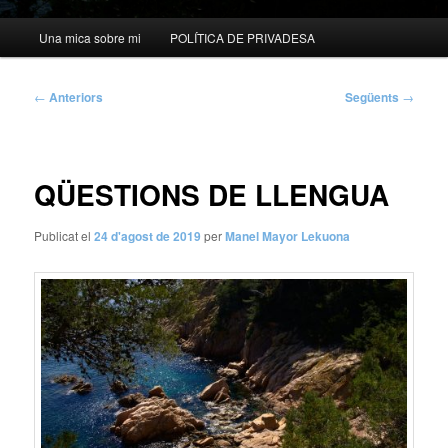
Menú
Una mica sobre mi
POLÍTICA DE PRIVADESA
principal
Navegació
←
Anteriors
Següents
→
per
les
entrades
QÜESTIONS DE LLENGUA
Publicat el
24 d'agost de 2019
per
Manel Mayor Lekuona