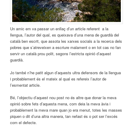
Un amic em va passar un enllaç d’un article referent a la
llengua, l’autor del qual, es queixava d’una mena de guardià del
català ben escrit, que assota les xarxes socials a la recerca dels
pobres que s’atreveixen a escriure malament o en tot cas no fan
servir un català prou polit, segons l’estricta opinió d’aquest
guardià.
Jo també n’he patit algun d’aquests ultra defensors de la llengua
i probablement és el mateix al qual es refereix l’autor de
l’esmentat article.
Bé, l’objectiu d’aquest nou post no és altre que donar la meva
opinió sobre fets d’aquesta mena, com deia la meva àvia i
probablement la meva mare quan jo era menut, totes les masses
piquen o dit d’una altra manera, tan nefast és o pot ser l’excés
com el defecte.