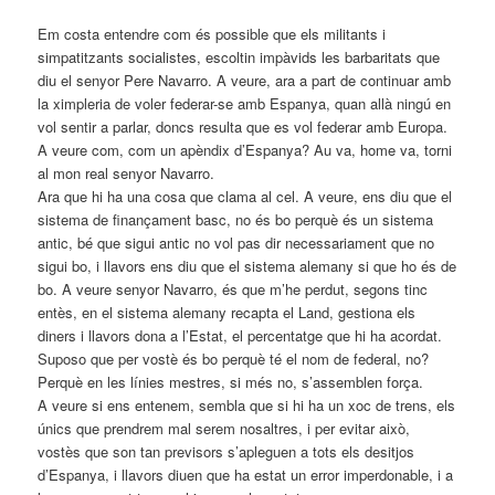
Em costa entendre com és possible que els militants i
simpatitzants socialistes, escoltin impàvids les barbaritats que
diu el senyor Pere Navarro. A veure, ara a part de continuar amb
la ximpleria de voler federar-se amb Espanya, quan allà ningú en
vol sentir a parlar, doncs resulta que es vol federar amb Europa.
A veure com, com un apèndix d’Espanya? Au va, home va, torni
al mon real senyor Navarro.
Ara que hi ha una cosa que clama al cel. A veure, ens diu que el
sistema de finançament basc, no és bo perquè és un sistema
antic, bé que sigui antic no vol pas dir necessariament que no
sigui bo, i llavors ens diu que el sistema alemany si que ho és de
bo. A veure senyor Navarro, és que m’he perdut, segons tinc
entès, en el sistema alemany recapta el Land, gestiona els
diners i llavors dona a l’Estat, el percentatge que hi ha acordat.
Suposo que per vostè és bo perquè té el nom de federal, no?
Perquè en les línies mestres, si més no, s’assemblen força.
A veure si ens entenem, sembla que si hi ha un xoc de trens, els
únics que prendrem mal serem nosaltres, i per evitar això,
vostès que son tan previsors s’apleguen a tots els desitjos
d’Espanya, i llavors diuen que ha estat un error imperdonable, i a