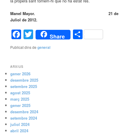
la propera sant tornem-hi que no ha estat res.
Manel Mayor. 21 de
Juliol de 2012.
Facebook
Twitter
Comparteix
Share
Publicat dins de
general
ARXIUS
gener 2026
desembre 2025
setembre 2025
agost 2025
març 2025
gener 2025
desembre 2024
setembre 2024
juliol 2024
abril 2024