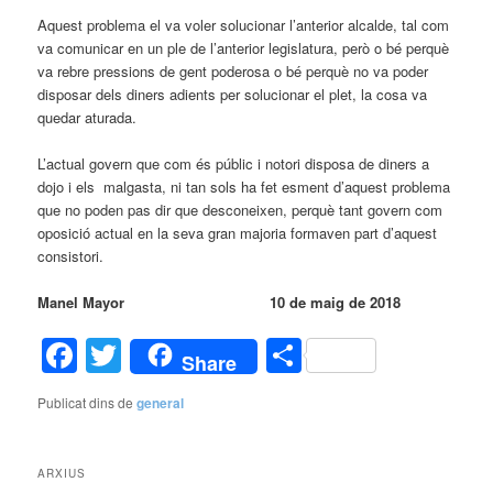
Aquest problema el va voler solucionar l’anterior alcalde, tal com
va comunicar en un ple de l’anterior legislatura, però o bé perquè
va rebre pressions de gent poderosa o bé perquè no va poder
disposar dels diners adients per solucionar el plet, la cosa va
quedar aturada.
L’actual govern que com és públic i notori disposa de diners a
dojo i els malgasta, ni tan sols ha fet esment d’aquest problema
que no poden pas dir que desconeixen, perquè tant govern com
oposició actual en la seva gran majoria formaven part d’aquest
consistori.
Manel Mayor 10 de maig de 2018
Facebook
Twitter
Comparteix
Share
Publicat dins de
general
ARXIUS