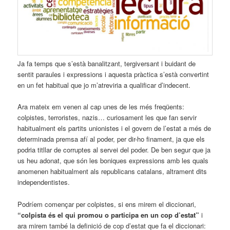
Ja fa temps que s’està banalitzant, tergiversant i buidant de
sentit paraules i expressions i aquesta pràctica s’està convertint
en un fet habitual que jo m’atreviria a qualificar d’indecent.
Ara mateix em venen al cap unes de les més freqüents:
colpistes, terroristes, nazis… curiosament les que fan servir
habitualment els partits unionistes i el govern de l’estat a més de
determinada premsa afí al poder, per dir-ho finament, ja que els
podria titllar de corruptes al servei del poder. De ben segur que ja
us heu adonat, que són les boniques expressions amb les quals
anomenen habitualment als republicans catalans, altrament dits
independentistes.
Podríem començar per colpistes, si ens mirem el diccionari,
“colpista és el qui promou o participa en un cop d’estat”
i
ara mirem també la definició de cop d’estat que fa el diccionari: