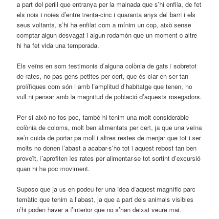
a part del perill que entranya per la mainada que s’hi enfila, de fet
els nois i noies d’entre trenta-cinc i quaranta anys del barri i els
seus voltants, s’hi ha enfilat com a mínim un cop, això sense
comptar algun desvagat i algun rodamón que un moment o altre
hi ha fet vida una temporada.
Els veïns en som testimonis d’alguna colònia de gats i sobretot
de rates, no pas gens petites per cert, que és clar en ser tan
prolífiques com són i amb l’amplitud d’habitatge que tenen, no
vull ni pensar amb la magnitud de població d’aquests rosegadors.
Per si això no fos poc, també hi tenim una molt considerable
colònia de coloms, molt ben alimentats per cert, ja que una veïna
se’n cuida de portar pa moll i altres restes de menjar que tot i ser
molts no donen l’abast a acabar-s’ho tot i aquest rebost tan ben
proveït, l’aprofiten les rates per alimentar-se tot sortint d’excursió
quan hi ha poc moviment.
Suposo que ja us en podeu fer una idea d’aquest magnífic parc
temàtic que tenim a l’abast, ja que a part dels animals visibles
n’hi poden haver a l’interior que no s’han deixat veure mai.