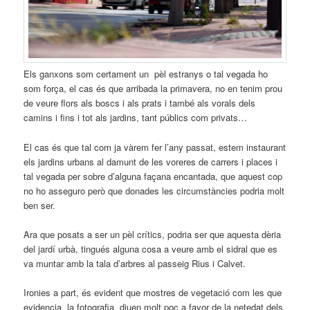
Els ganxons som certament un pèl estranys o tal vegada ho
som força, el cas és que arribada la primavera, no en tenim prou
de veure flors als boscs i als prats i també als vorals dels
camins i fins i tot als jardins, tant públics com privats…
El cas és que tal com ja vàrem fer l’any passat, estem instaurant
els jardins urbans al damunt de les voreres de carrers i places i
tal vegada per sobre d’alguna façana encantada, que aquest cop
no ho asseguro però que donades les circumstàncies podria molt
ben ser.
Ara que posats a ser un pèl crítics, podria ser que aquesta dèria
del jardí urbà, tingués alguna cosa a veure amb el sidral que es
va muntar amb la tala d’arbres al passeig Rius i Calvet.
Ironies a part, és evident que mostres de vegetació com les que
evidencia la fotografia, diuen molt poc a favor de la netedat dels