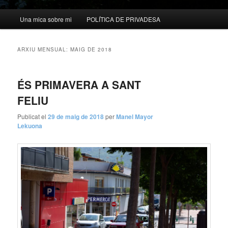
Menú
Una mica sobre mi
POLÍTICA DE PRIVADESA
principal
ARXIU MENSUAL:
MAIG DE 2018
ÉS PRIMAVERA A SANT
FELIU
Publicat el
29 de maig de 2018
per
Manel Mayor
Lekuona