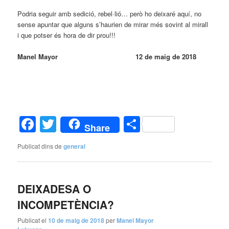
Podria seguir amb sedició, rebel·lió… però ho deixaré aquí, no
sense apuntar que alguns s’haurien de mirar més sovint al mirall
i que potser és hora de dir prou!!!
Manel Mayor 12 de maig de 2018
Facebook
Twitter
Comparteix
Share
Publicat dins de
general
DEIXADESA O
INCOMPETÈNCIA?
Publicat el
10 de maig de 2018
per
Manel Mayor