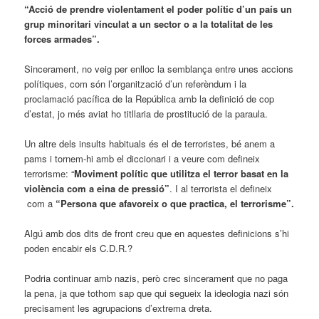
“Acció de prendre violentament el poder polític d’un país un
grup minoritari vinculat a un sector o a la totalitat de les
forces armades”.
Sincerament, no veig per enlloc la semblança entre unes accions
polítiques, com són l’organització d’un referèndum i la
proclamació pacífica de la República amb la definició de cop
d’estat, jo més aviat ho titllaria de prostitució de la paraula.
Un altre dels insults habituals és el de terroristes, bé anem a
pams i tornem-hi amb el diccionari i a veure com defineix
terrorisme: “
Moviment polític que utilitza el terror basat en la
violència com a eina de pressió”
. I al terrorista el defineix
com a
“Persona que afavoreix o que practica, el terrorisme”.
Algú amb dos dits de front creu que en aquestes definicions s’hi
poden encabir els C.D.R.?
Podria continuar amb nazis, però crec sincerament que no paga
la pena, ja que tothom sap que qui segueix la ideologia nazi són
precisament les agrupacions d’extrema dreta.