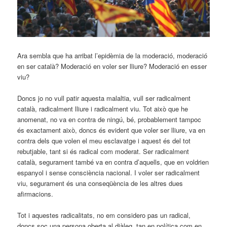
Ara sembla que ha arribat l’epidèmia de la moderació, moderació
en ser català? Moderació en voler ser lliure? Moderació en esser
viu?
Doncs jo no vull patir aquesta malaltia, vull ser radicalment
català, radicalment lliure i radicalment viu. Tot això que he
anomenat, no va en contra de ningú, bé, probablement tampoc
és exactament això, doncs és evident que voler ser lliure, va en
contra dels que volen el meu esclavatge i aquest és del tot
rebutjable, tant si és radical com moderat. Ser radicalment
català, segurament també va en contra d’aquells, que en voldrien
espanyol i sense consciència nacional. I voler ser radicalment
viu, segurament és una conseqüència de les altres dues
afirmacions.
Tot i aquestes radicalitats, no em considero pas un radical,
doncs soc una persona oberta al diàleg, tan en política com en