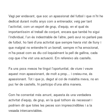
Vagi per endavant, que soc un apassionat del futbol i que m’hi he
dedicat durant molts anys com a entrenador, veig per tant
l’activitat, com un esport de grup, d’equip, en el qual és
importantíssim el treball de conjunt, encara que també ho sigui
l’individual, l’un és indestriable de l’altre, però avui no parlaré pas
de futbol, ho faré d’una activitat que sempre havia vist de lluny i
que malgrat no entendre-hi un borrall, sempre m’ha emocionat,
m’ha posat com es diu col·loquialment la pell de gallina, cada
cop que n’he vist una actuació. Em refereixo als castells.
Fa uns pocs mesos he tingut l’oportunitat, de viure i veure
aquest mon apassionant, de molt a prop… i creieu-me, és
apassionant. Tot i que jo, degut al coi de malaltia meva, no en
puc fer de castells, hi participo d’una altra manera.
Com he comentat més amunt, aquesta és una verdadera
activitat d’equip, de grup, en la qual tothom és necessari i
podríem dir que totes les peces son imprescindibles i a la
vegada intercanviables.