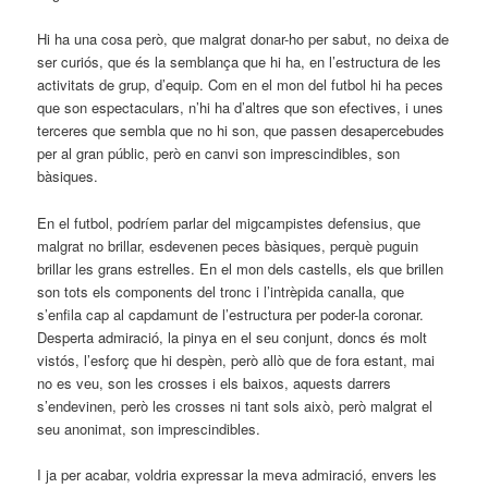
Hi ha una cosa però, que malgrat donar-ho per sabut, no deixa de
ser curiós, que és la semblança que hi ha, en l’estructura de les
activitats de grup, d’equip. Com en el mon del futbol hi ha peces
que son espectaculars, n’hi ha d’altres que son efectives, i unes
terceres que sembla que no hi son, que passen desapercebudes
per al gran públic, però en canvi son imprescindibles, son
bàsiques.
En el futbol, podríem parlar del migcampistes defensius, que
malgrat no brillar, esdevenen peces bàsiques, perquè puguin
brillar les grans estrelles. En el mon dels castells, els que brillen
son tots els components del tronc i l’intrèpida canalla, que
s’enfila cap al capdamunt de l’estructura per poder-la coronar.
Desperta admiració, la pinya en el seu conjunt, doncs és molt
vistós, l’esforç que hi despèn, però allò que de fora estant, mai
no es veu, son les crosses i els baixos, aquests darrers
s’endevinen, però les crosses ni tant sols això, però malgrat el
seu anonimat, son imprescindibles.
I ja per acabar, voldria expressar la meva admiració, envers les