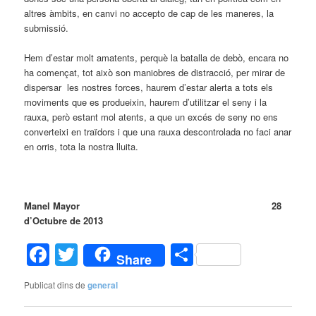
altres àmbits, en canvi no accepto de cap de les maneres, la
submissió.
Hem d’estar molt amatents, perquè la batalla de debò, encara no
ha començat, tot això son maniobres de distracció, per mirar de
dispersar les nostres forces, haurem d’estar alerta a tots els
moviments que es produeixin, haurem d’utilitzar el seny i la
rauxa, però estant mol atents, a que un excés de seny no ens
converteixi en traïdors i que una rauxa descontrolada no faci anar
en orris, tota la nostra lluita.
Manel Mayor 28
d’Octubre de 2013
Facebook
Twitter
Comparteix
Share
Publicat dins de
general