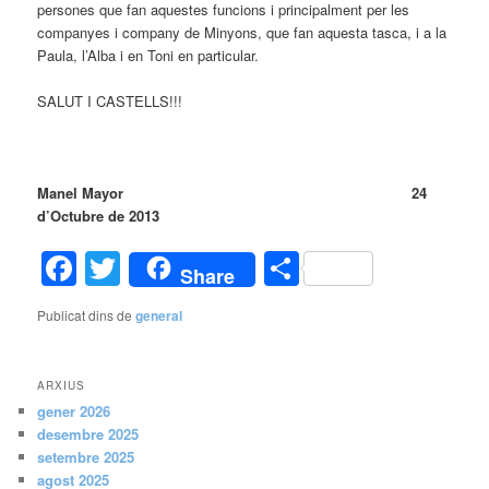
persones que fan aquestes funcions i principalment per les
companyes i company de Minyons, que fan aquesta tasca, i a la
Paula, l’Alba i en Toni en particular.
SALUT I CASTELLS!!!
Manel Mayor
24
d’Octubre de 2013
Facebook
Twitter
Comparteix
Share
Publicat dins de
general
ARXIUS
gener 2026
desembre 2025
setembre 2025
agost 2025