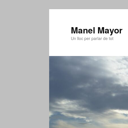
Aneu
Aneu
al
al
contingut
contingut
Manel Mayor
principal
secundari
Un lloc per parlar de tot