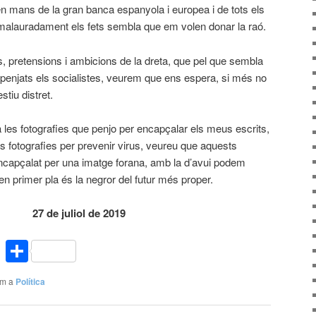
à en mans de la gran banca espanyola i europea i de tots els
 malauradament els fets sembla que em volen donar la raó.
s, pretensions i ambicions de la dreta, que pel que sembla
 penjats els socialistes, veurem que ens espera, si més no
tiu distret.
 a les fotografies que penjo per encapçalar els meus escrits,
es fotografies per prevenir virus, veureu que aquests
ncapçalat per una imatge forana, amb la d’avui podem
 en primer pla és la negror del futur més proper.
e juliol de 2019
Comparteix
om a
Política