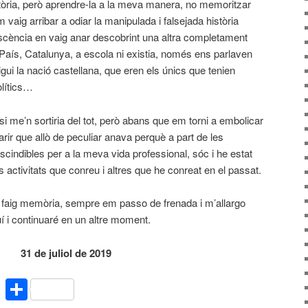
tòria, però aprendre-la a la meva manera, no memoritzar
 vaig arribar a odiar la manipulada i falsejada història
scència en vaig anar descobrint una altra completament
u País, Catalunya, a escola ni existia, només ens parlaven
gui la nació castellana, que eren els únics que tenien
olítics…
si me’n sortiria del tot, però abans que em torni a embolicar
clarir que allò de peculiar anava perquè a part de les
scindibles per a la meva vida professional, sóc i he estat
s activitats que conreu i altres que he conreat en el passat.
faig memòria, sempre em passo de frenada i m’allargo
í i continuaré en un altre moment.
 juliol de 2019
Comparteix