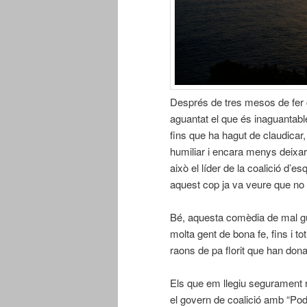
Després de tres mesos de fer 
aguantat el que és inaguantabl
fins que ha hagut de claudicar,
humiliar i encara menys deixar q
això el líder de la coalició d’e
aquest cop ja va veure que no 
Bé, aquesta comèdia de mal gu
molta gent de bona fe, fins i to
raons de pa florit que han dona
Els que em llegiu segurament r
el govern de coalició amb “Po