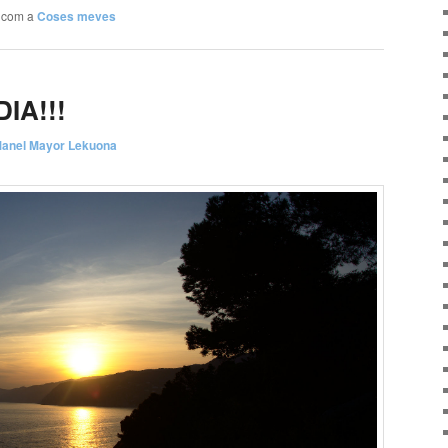
t com a
Coses meves
IA!!!
anel Mayor Lekuona