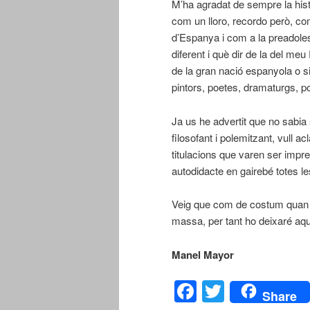
M’ha agradat de sempre la his
com un lloro, recordo però, com
d’Espanya i com a la preadole
diferent i què dir de la del me
de la gran nació espanyola o si
pintors, poetes, dramaturgs, p
Ja us he advertit que no sabia 
filosofant i polemitzant, vull a
titulacions que varen ser impre
autodidacte en gairebé totes le
Veig que com de costum quan 
massa, per tant ho deixaré aqu
Manel Mayor 31 de
Facebook
Twitter
Share