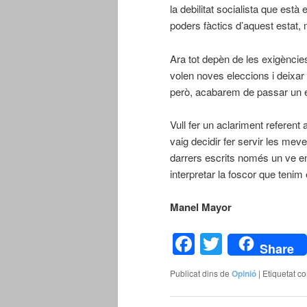
la debilitat socialista que est
poders fàctics d’aquest estat,
Ara tot depèn de les exigèncie
volen noves eleccions i deixar
però, acabarem de passar un es
Vull fer un aclariment referent
vaig decidir fer servir les mev
darrers escrits només un ve e
interpretar la foscor que tenim
Manel Mayor 27 d
Facebook
Twitter
Share
Publicat dins de
Opinió
|
Etiquetat c