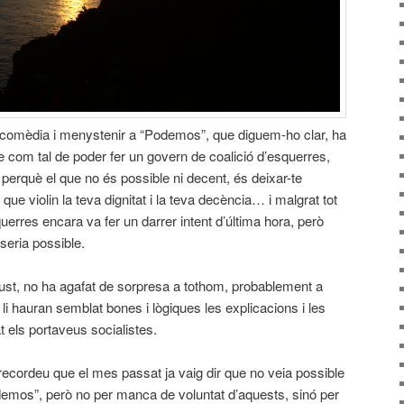
comèdia i menystenir a “Podemos”, que diguem-ho clar, ha
e com tal de poder fer un govern de coalició d’esquerres,
 perquè el que no és possible ni decent, és deixar-te
ue violin la teva dignitat i la teva decència… i malgrat tot
squerres encara va fer un darrer intent d’última hora, però
seria possible.
st, no ha agafat de sorpresa a tothom, probablement a
t li hauran semblat bones i lògiques les explicacions i les
t els portaveus socialistes.
ecordeu que el mes passat ja vaig dir que no veia possible
demos”, però no per manca de voluntat d’aquests, sinó per