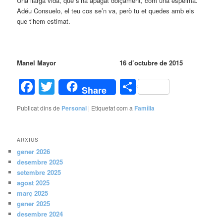
Una llarga vida, que s’ha apagat dolçament, com una espelma.
Adéu Consuelo, el teu cos se’n va, però tu et quedes amb els
que t’hem estimat.
Manel Mayor 16 d’octubre de 2015
Facebook
Twitter
Comparteix
Share
Publicat dins de
Personal
|
Etiquetat com a
Família
ARXIUS
gener 2026
desembre 2025
setembre 2025
agost 2025
març 2025
gener 2025
desembre 2024