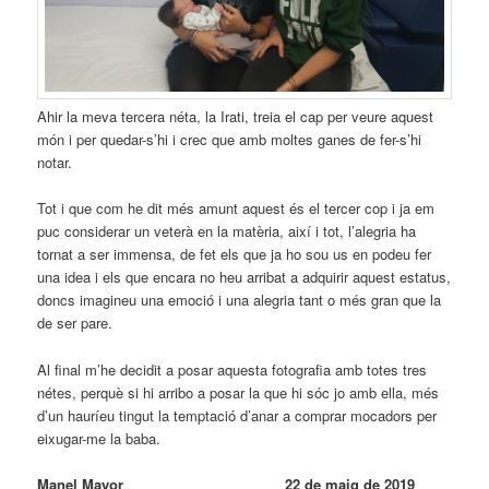
Ahir la meva tercera néta, la Irati, treia el cap per veure aquest
món i per quedar-s’hi i crec que amb moltes ganes de fer-s’hi
notar.
Tot i que com he dit més amunt aquest és el tercer cop i ja em
puc considerar un veterà en la matèria, així i tot, l’alegria ha
tornat a ser immensa, de fet els que ja ho sou us en podeu fer
una idea i els que encara no heu arribat a adquirir aquest estatus,
doncs imagineu una emoció i una alegria tant o més gran que la
de ser pare.
Al final m’he decidit a posar aquesta fotografia amb totes tres
nétes, perquè si hi arribo a posar la que hi sóc jo amb ella, més
d’un hauríeu tingut la temptació d’anar a comprar mocadors per
eixugar-me la baba.
Manel Mayor 22 de maig de 2019