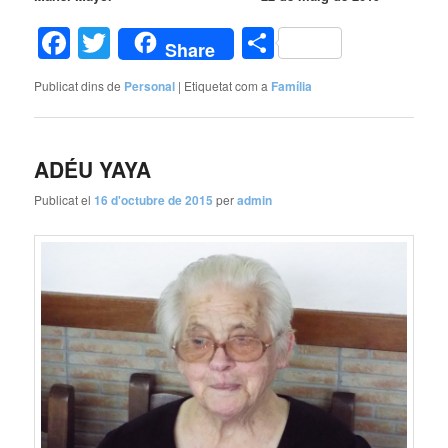
Facebook
Twitter
Comparteix
Share
Publicat dins de
Personal
|
Etiquetat com a
Família
ADÉU YAYA
Publicat el
16 d'octubre de 2015
per
admin