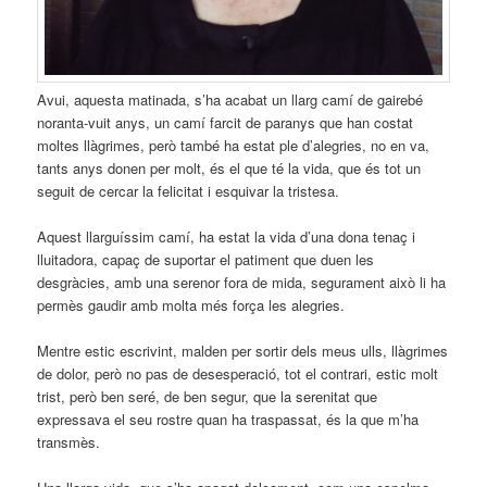
Avui, aquesta matinada, s’ha acabat un llarg camí de gairebé
noranta-vuit anys, un camí farcit de paranys que han costat
moltes llàgrimes, però també ha estat ple d’alegries, no en va,
tants anys donen per molt, és el que té la vida, que és tot un
seguit de cercar la felicitat i esquivar la tristesa.
Aquest llarguíssim camí, ha estat la vida d’una dona tenaç i
lluitadora, capaç de suportar el patiment que duen les
desgràcies, amb una serenor fora de mida, segurament això li ha
permès gaudir amb molta més força les alegries.
Mentre estic escrivint, malden per sortir dels meus ulls, llàgrimes
de dolor, però no pas de desesperació, tot el contrari, estic molt
trist, però ben seré, de ben segur, que la serenitat que
expressava el seu rostre quan ha traspassat, és la que m’ha
transmès.